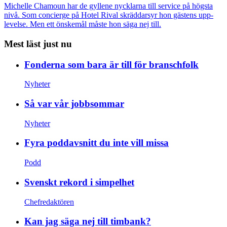
Michelle Chamoun har de gyllene nycklarna till service på högsta
nivå. Som concierge på Hotel Rival skräddarsyr hon gästens upp­
levelse. Men ett önskemål måste hon säga nej till.
Mest läst just nu
Fonderna som bara är till för branschfolk
Nyheter
Så var vår jobbsommar
Nyheter
Fyra poddavsnitt du inte vill missa
Podd
Svenskt rekord i simpelhet
Chefredaktören
Kan jag säga nej till timbank?