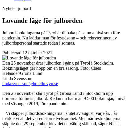
Nyheter
julbord
Lovande läge för julborden
Julbordsbokningarna på Tyrol är tillbaka på samma nivå som före
pandemin. Nu laddar man för festsäsong – och rekryteringen av
julbordspersonal startade redan i somras.
Publicerad 12 oktober 2021
Den 25 november drar julborden i gång på Tyrol i Stockholm.
Bokningsläget ger hopp om en bra säsong.
Foto:
Claes
Helander/Gröna Lund
Linda Svensson
linda.svensson@hotellrevyn.se
Den 25 november slår Tyrol på Gröna Lund i Stockholm upp
dörrarna för årets julbord. Redan nu har man 9 500 bokningar, i nivå
med säsongen 2019, före pandemin.
– Vi släpper julbordsbokningarna i slutet av augusti varje år. I år
märkte vi att det var en större tveksamhet. Men när restriktionerna
släppte den 29 september blev det en väldig skillnad, säger Niclas