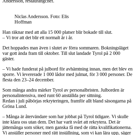
Andersson, restaurangchef.
Niclas Andersson. Foto: Elis
Hoffman
Han räknar med att alla 15 000 platser blir bokade till slut.
– Vi tror att det blir ett normalt år i år.
Det hoppades man även i slutet av förra sommaren. Bokningsläget
var gott ända fram till oktober. Till slut landade Tyrol på 2 000
gäster.
– Vi hade funderat på julbord för avhämtning innan, men det blev en
sporre. Vi levererade 1 000 lådor med julmat, för 3 000 personer. De
flesta den 23–24 december.
Som många andra märker Tyrol av personalbristen. Julborden är
personalintensiva, med runt 60 anställda per sittning.
Redan i juli påbörjas rekryteringen, framför allt bland säsongarna på
Gröna Lund.
– Många är återvändare som har jobbat på Tyrol tidigare. Vi skulle
inte klara oss utan dem. Det har varit svårt att rekrytera. Det är
jättemånga som söker, men ganska få med de rätta kvalifikationerna.
Vi anställer personer med rätt inställning, som vi kan lära upp, säger