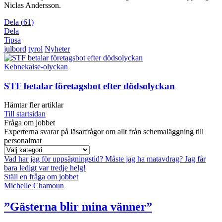
Niclas Andersson.
Dela
(
61
)
Dela
Tipsa
julbord
tyrol
Nyheter
Kebnekaise-olyckan
STF betalar företagsbot efter dödsolyckan
Hämtar fler artiklar
Till startsidan
Fråga om jobbet
Experterna svarar på läsarfrågor om allt från schemaläggning till
personalmat
Vad har jag för uppsägningstid?
Måste jag ha matavdrag?
Jag får
bara ledigt var tredje helg!
Ställ en fråga om jobbet
Michelle Chamoun
”Gästerna blir mina vänner”