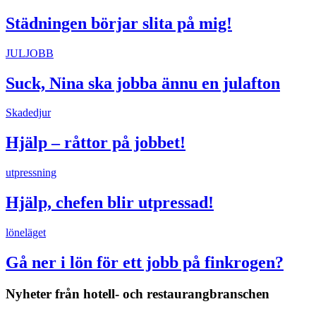
Städningen börjar slita på mig!
JULJOBB
Suck, Nina ska jobba ännu en julafton
Skadedjur
Hjälp – råttor på jobbet!
utpressning
Hjälp, chefen blir utpressad!
löneläget
Gå ner i lön för ett jobb på finkrogen?
Nyheter från hotell- och restaurangbranschen