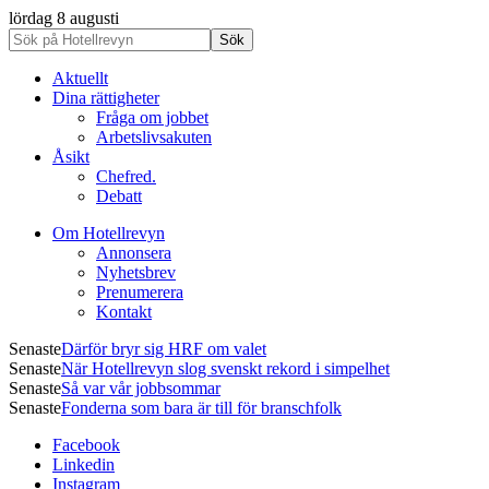
lördag 8 augusti
Aktuellt
Dina rättigheter
Fråga om jobbet
Arbetslivsakuten
Åsikt
Chefred.
Debatt
Om Hotellrevyn
Annonsera
Nyhetsbrev
Prenumerera
Kontakt
Senaste
Därför bryr sig HRF om valet
Senaste
När Hotellrevyn slog svenskt rekord i simpelhet
Senaste
Så var vår jobbsommar
Senaste
Fonderna som bara är till för branschfolk
Facebook
Linkedin
Instagram