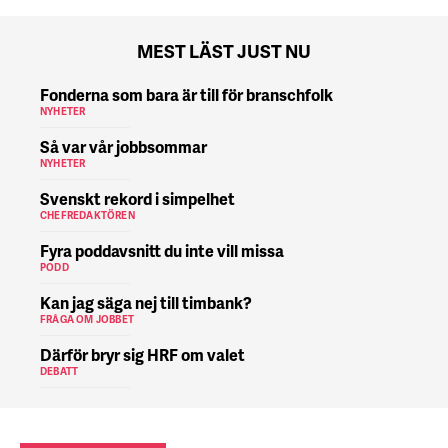
MEST LÄST JUST NU
Fonderna som bara är till för branschfolk
NYHETER
Så var vår jobbsommar
NYHETER
Svenskt rekord i simpelhet
CHEFREDAKTÖREN
Fyra poddavsnitt du inte vill missa
PODD
Kan jag säga nej till timbank?
FRÅGA OM JOBBET
Därför bryr sig HRF om valet
DEBATT