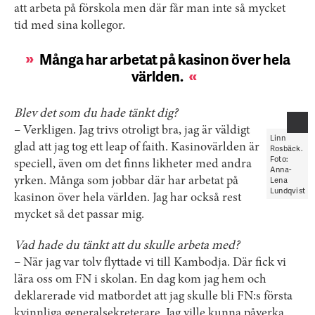
att arbeta på förskola men där får man inte så mycket
tid med sina kollegor.
Många har arbetat på kasinon över hela
världen.
Blev det som du hade tänkt dig?
– Verkligen. Jag trivs otroligt bra, jag är väldigt
Linn
glad att jag tog ett leap of faith. Kasinovärlden är
Rosbäck.
Foto:
speciell, även om ­det finns likheter med andra
Anna-
Lena
yrken. Många som jobbar där har arbetat på
Lundqvist
kasinon över hela världen. Jag har också rest
mycket så det passar mig.
Vad hade du tänkt att du skulle arbeta med?
– När jag var tolv flyttade vi till Kambodja. Där fick vi
lära oss om FN i skolan. En dag kom jag hem och
deklarerade vid matbordet att jag skulle bli FN:s första
kvinnliga general­sekreterare. Jag ville kunna påverka