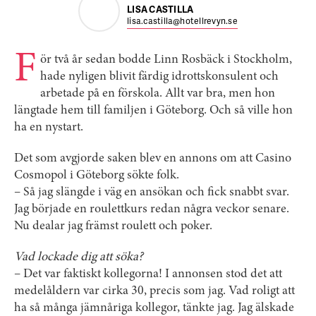
LISA CASTILLA
lisa.castilla@hotellrevyn.se
F
ör två år sedan bodde Linn Rosbäck i Stockholm,
hade nyligen blivit färdig idrottskonsulent och
arbetade på en förskola. Allt var bra, men hon
längtade hem till familjen i Göteborg. Och så ville hon
ha en nystart.
Det som avgjorde saken blev en annons om att Casino
Cosmopol i Göteborg sökte folk.
– Så jag slängde i väg en ansökan och fick snabbt svar.
Jag började en roulettkurs redan några veckor senare.
Nu dealar jag främst roulett och poker.
Vad lockade dig att söka?
– Det var faktiskt kollegorna! I annonsen stod det att
medelåldern var cirka 30, precis som jag. Vad roligt att
ha så många jämnåriga kollegor, tänkte jag. Jag älskade