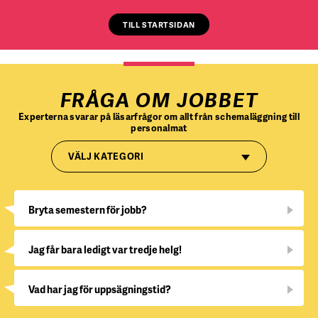
TILL STARTSIDAN
FRÅGA OM JOBBET
Experterna svarar på läsarfrågor om allt från schemaläggning till
personalmat
VÄLJ KATEGORI
Bryta semestern för jobb?
Jag får bara ledigt var tredje helg!
Vad har jag för uppsägningstid?