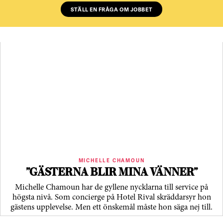
STÄLL EN FRÅGA OM JOBBET
MICHELLE CHAMOUN
”GÄSTERNA BLIR MINA VÄNNER”
Michelle Chamoun har de gyllene nycklarna till service på
högsta nivå. Som concierge på Hotel Rival skräddarsyr hon
gästens upp­levelse. Men ett önskemål måste hon säga nej till.