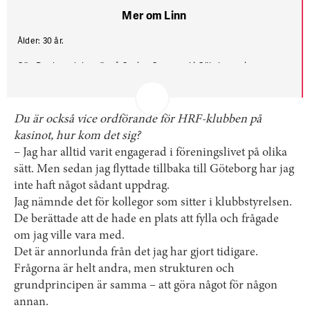
Mer om Linn
Ålder:
30 år.
Gör:
Dealer och kassör på Casino Cosmopol i Göte­borg, vice
ordförande för HRF-klubben.
Fritidsintressen:
Cykling, poledance och fiol. ”Min stora önskan har
varit att kunna spela fiol. Så när jag fyllde 30 önskade jag mig en och
Du är också vice ordförande för HRF-klubben på
fick det. Nu försöker jag lära mig spela.”
kasinot, hur kom det sig?
Om facket:
“Jag har fått lära mig allt från grunden, men jag älskar
– Jag har alltid varit engagerad i föreningslivet på olika
att lära mig nya saker och mina förtroendevalda kollegor har hjälpt
sätt. Men sedan jag flyttade tillbaka till Göteborg har jag
mig jättemycket.”
inte haft något sådant uppdrag.
Jag nämnde det för kollegor som ­sitter i klubbstyrelsen.
De berättade att de hade en plats att fylla och frågade
om jag ville vara med.
Det är annorlunda från det jag har gjort tidigare.
Frågorna är helt andra, men strukturen och
grundprincipen är samma – att göra något för någon
annan.