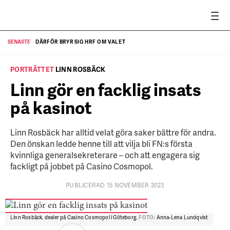
DÄRFÖR BRYR SIG HRF OM VALET
SENASTE
SE
PORTRÄTTET
LINN ROSBÄCK
Linn gör en facklig insats
på kasinot
Linn Rosbäck har alltid velat göra saker bättre för andra.
Den önskan ledde henne till att vilja bli FN:s första
kvinnliga generalsekreterare – och att engagera sig
fackligt på jobbet på Casino Cosmopol.
PUBLICERAD 15 NOVEMBER 2023
Linn Rosbäck, dealer på Casino Cosmopol i Göteborg.
FOTO:
Anna-Lena Lundqvist