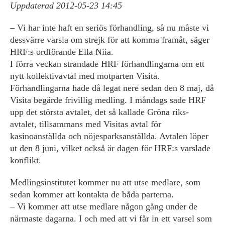
Uppdaterad 2012-05-23 14:45
– Vi har inte haft en seriös förhandling, så nu måste vi
dessvärre varsla om strejk för att komma framåt, säger
HRF:s ordförande Ella Niia.
I förra veckan strandade HRF förhandlingarna om ett
nytt kollektivavtal med motparten Visita.
Förhandlingarna hade då legat nere sedan den 8 maj, då
Visita begärde frivillig medling. I måndags sade HRF
upp det största avtalet, det så kallade Gröna riks-
avtalet, tillsammans med Visitas avtal för
kasinoanställda och nöjesparksanställda. Avtalen löper
ut den 8 juni, vilket också är dagen för HRF:s varslade
konflikt.
Medlingsinstitutet kommer nu att utse medlare, som
sedan kommer att kontakta de båda parterna.
– Vi kommer att utse medlare någon gång under de
närmaste dagarna. I och med att vi får in ett varsel som