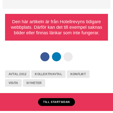
Den här artikeln är från Hotellrevyns tidigare
webbplats. Därför kan det till exempel saknas
bilder eller finnas länkar som inte fungerar.
AVTAL 2012
KOLLEKTIVAVTAL
KONFLIKT
VISITA
NYHETER
TILL STARTSIDAN