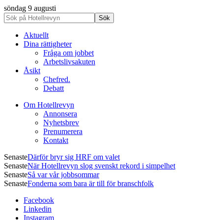
söndag 9 augusti
Aktuellt
Dina rättigheter
Fråga om jobbet
Arbetslivsakuten
Åsikt
Chefred.
Debatt
Om Hotellrevyn
Annonsera
Nyhetsbrev
Prenumerera
Kontakt
Senaste
Därför bryr sig HRF om valet
Senaste
När Hotellrevyn slog svenskt rekord i simpelhet
Senaste
Så var vår jobbsommar
Senaste
Fonderna som bara är till för branschfolk
Facebook
Linkedin
Instagram