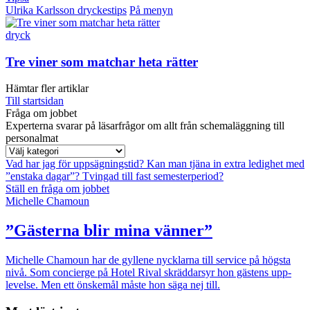
Ulrika Karlsson dryckestips
På menyn
dryck
Tre viner som matchar heta rätter
Hämtar fler artiklar
Till startsidan
Fråga om jobbet
Experterna svarar på läsarfrågor om allt från schemaläggning till
personalmat
Vad har jag för uppsägningstid?
Kan man tjäna in extra ledighet med
”enstaka dagar”?
Tvingad till fast semesterperiod?
Ställ en fråga om jobbet
Michelle Chamoun
”Gästerna blir mina vänner”
Michelle Chamoun har de gyllene nycklarna till service på högsta
nivå. Som concierge på Hotel Rival skräddarsyr hon gästens upp­
levelse. Men ett önskemål måste hon säga nej till.