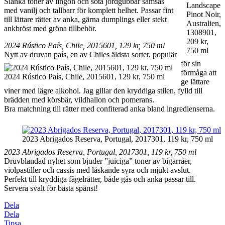
Slanka toner av lingon och söta jordgubbar samsas
Landscape
med vanilj och tallbarr för komplett helhet. Passar fint
Pinot Noir,
till lättare rätter av anka, gärna dumplings eller stekt
Australien,
ankbröst med gröna tillbehör.
1308901,
209 kr,
2024 Rústico País, Chile, 2015601, 129 kr, 750 ml
750 ml
Nytt av druvan país, en av Chiles äldsta sorter, populär
för sin
förmåga att
2024 Rústico País, Chile, 2015601, 129 kr, 750 ml
ge lättare
viner med lägre alkohol. Jag gillar den kryddiga stilen, fylld till
brädden med körsbär, vildhallon och pomerans.
Bra matchning till rätter med confiterad anka bland ingredienserna.
2023 Abrigados Reserva, Portugal, 2017301, 119 kr, 750 ml
2023 Abrigados Reserva, Portugal, 2017301, 119 kr, 750 ml
Druvblandad nyhet som bjuder ”juiciga” toner av bigarråer,
violpastiller och cassis med läskande syra och mjukt avslut.
Perfekt till kryddiga fågelrätter, både gås och anka passar till.
Servera svalt för bästa spänst!
Dela
Dela
Tipsa