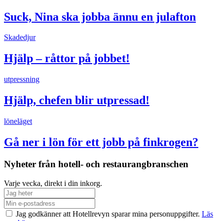
Suck, Nina ska jobba ännu en julafton
Skadedjur
Hjälp – råttor på jobbet!
utpressning
Hjälp, chefen blir utpressad!
löneläget
Gå ner i lön för ett jobb på finkrogen?
Nyheter från hotell- och restaurangbranschen
Varje vecka, direkt i din inkorg.
Jag godkänner att Hotellrevyn sparar mina personuppgifter.
Läs