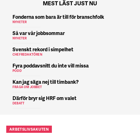
MEST LÄST JUST NU
Fonderna som bara är till för branschfolk
NYHETER
Så var vår jobbsommar
NYHETER
Svenskt rekord i simpelhet
CHEFREDAKTÖREN
Fyra poddavsnitt du inte vill missa
PODD
Kan jag säga nej till timbank?
FRÅGA OM JOBBET
Därför bryr sig HRF om valet
DEBATT
ARBETSLIVSAKUTEN