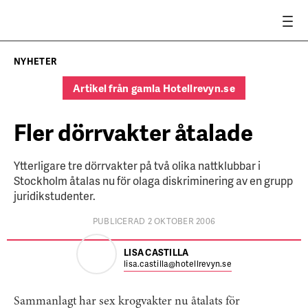
NYHETER
Artikel från gamla Hotellrevyn.se
Fler dörrvakter åtalade
Ytterligare tre dörrvakter på två olika nattklubbar i
Stockholm åtalas nu för olaga diskriminering av en grupp
juridikstudenter.
PUBLICERAD 2 OKTOBER 2006
LISA CASTILLA
lisa.castilla@hotellrevyn.se
Sammanlagt har sex krogvakter nu åtalats för