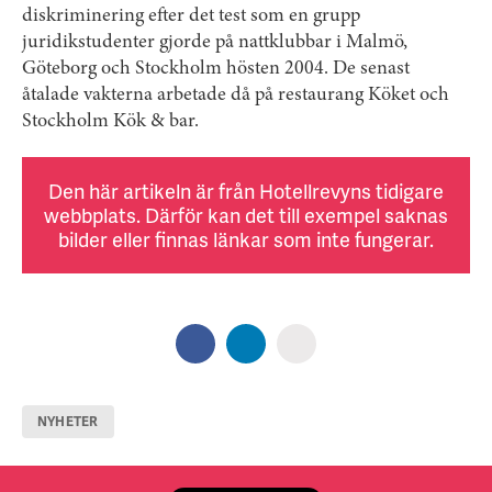
diskriminering efter det test som en grupp
juridikstudenter gjorde på nattklubbar i Malmö,
Göteborg och Stockholm hösten 2004. De senast
åtalade vakterna arbetade då på restaurang Köket och
Stockholm Kök & bar.
Den här artikeln är från Hotellrevyns tidigare
webbplats. Därför kan det till exempel saknas
bilder eller finnas länkar som inte fungerar.
NYHETER