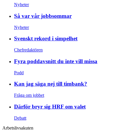
Nyheter
Så var vår jobbsommar
Nyheter
Svenskt rekord i simpelhet
Chefredaktören
Fyra poddavsnitt du inte vill missa
Podd
Kan jag säga nej till timbank?
Fråga om jobbet
Därför bryr sig HRF om valet
Debatt
Arbetslivsakuten