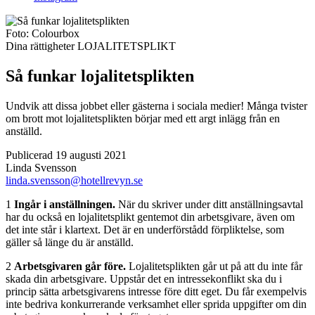
Foto:
Colourbox
Dina rättigheter
LOJALITETSPLIKT
Så funkar lojalitetsplikten
Undvik att dissa jobbet eller gästerna i sociala medier! Många tvister
om brott mot lojalitetsplikten börjar med ett argt inlägg från en
anställd.
Publicerad 19 augusti 2021
Linda Svensson
linda.svensson@hotellrevyn.se
1
Ingår i anställningen.
När du skriver under ditt anställnings­avtal
har du också en ­lojalitetsplikt gente­mot din arbetsgivare, även om
det inte står i klartext. Det är en underförstådd förpliktelse, som
gäller så länge du är anställd.
2
Arbetsgivaren går före.
Lojalitetsplikten går ut på att du inte får
skada din arbetsgivare. Uppstår det en intresse­konflikt ska du i
princip sätta arbetsgivarens intresse före ditt eget. Du får exempelvis
inte bedriva konkurrerande verksamhet eller sprida uppgifter om din