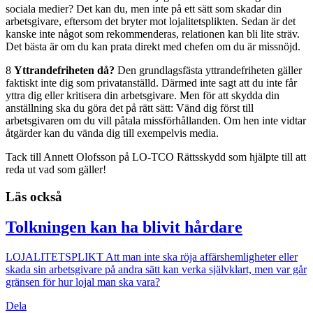
sociala medier? Det kan du, men inte på ett sätt som skadar din
arbetsgivare, eftersom det bryter mot lojalitetsplikten. Sedan är det
kanske inte något som rekommenderas, relationen kan bli lite sträv.
Det bästa är om du kan prata direkt med chefen om du är missnöjd.
8
Yttrandefriheten då?
Den grundlagsfästa yttrandefriheten gäller
faktiskt inte dig som privatanställd. Därmed inte sagt att du inte får
yttra dig eller kritisera din arbetsgivare. Men för att skydda din
anställning ska du göra det på rätt sätt: Vänd dig först till
arbetsgivaren om du vill påtala missförhållanden. Om hen inte vidtar
åtgärder kan du vända dig till exempelvis media.
Tack till Annett Olofsson på LO-TCO Rättsskydd som hjälpte till att
reda ut vad som gäller!
Läs också
Tolkningen kan ha blivit hårdare
LOJALITETSPLIKT
Att man inte ska röja affärshemligheter eller
skada sin arbetsgivare på andra sätt kan verka självklart, men var går
gränsen för hur lojal man ska vara?
Dela