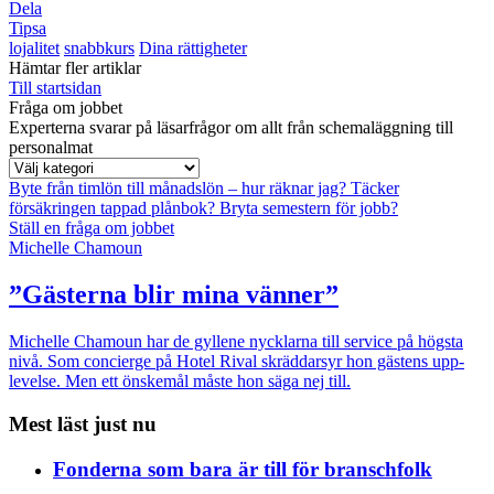
Dela
Tipsa
lojalitet
snabbkurs
Dina rättigheter
Hämtar fler artiklar
Till startsidan
Fråga om jobbet
Experterna svarar på läsarfrågor om allt från schemaläggning till
personalmat
Byte från timlön till månadslön – hur räknar jag?
Täcker
försäkringen tappad plånbok?
Bryta semestern för jobb?
Ställ en fråga om jobbet
Michelle Chamoun
”Gästerna blir mina vänner”
Michelle Chamoun har de gyllene nycklarna till service på högsta
nivå. Som concierge på Hotel Rival skräddarsyr hon gästens upp­
levelse. Men ett önskemål måste hon säga nej till.
Mest läst just nu
Fonderna som bara är till för branschfolk