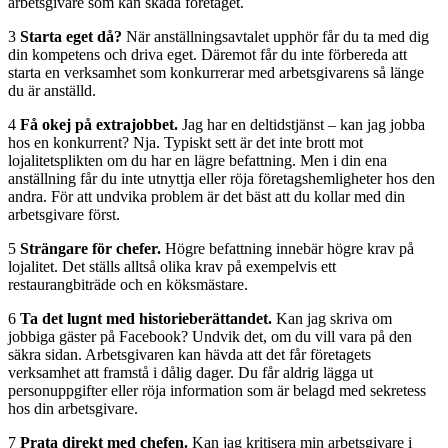
arbetsgivare som kan skada företaget.
3
Starta eget då?
När anställningsavtalet upphör får du ta med dig
din kompetens och driva eget. Däremot får du inte för­bereda att
starta en verksamhet som konkurrerar med arbetsgivarens så länge
du är anställd.
4
Få okej på extrajobbet.
Jag har en deltidstjänst – kan jag jobba
hos en konkurrent? Nja. Typiskt sett är det inte brott mot
lojalitetsplikten om du har en lägre befattning. Men i din ena
anställning får du inte utnyttja eller röja företagshemligheter hos den
andra. För att undvika problem är det bäst att du kollar med din
arbetsgivare först.
5
Strängare för chefer.
Högre befattning innebär högre krav på
lojalitet. Det ställs alltså olika krav på exempelvis ett
restaurangbiträde och en köksmästare.
6
Ta det lugnt med historieberättandet.
Kan jag skriva om
jobbiga gäster på Facebook? Undvik det, om du vill vara på den
säkra sidan. Arbetsgivaren kan hävda att det får företagets
verksamhet att framstå i dålig dager. Du får aldrig lägga ut
personuppgifter eller röja information som är belagd med sekretess
hos din arbetsgivare.
7
Prata direkt med chefen.
Kan jag kritisera min arbetsgivare i