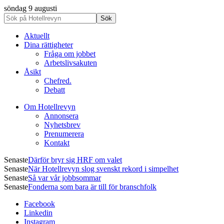
söndag 9 augusti
Aktuellt
Dina rättigheter
Fråga om jobbet
Arbetslivsakuten
Åsikt
Chefred.
Debatt
Om Hotellrevyn
Annonsera
Nyhetsbrev
Prenumerera
Kontakt
Senaste
Därför bryr sig HRF om valet
Senaste
När Hotellrevyn slog svenskt rekord i simpelhet
Senaste
Så var vår jobbsommar
Senaste
Fonderna som bara är till för branschfolk
Facebook
Linkedin
Instagram