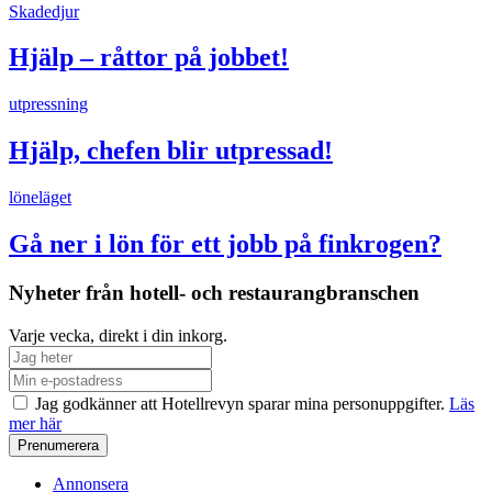
Skadedjur
Hjälp – råttor på jobbet!
utpressning
Hjälp, chefen blir utpressad!
löneläget
Gå ner i lön för ett jobb på finkrogen?
Nyheter från hotell- och restaurangbranschen
Varje vecka, direkt i din inkorg.
Jag godkänner att Hotellrevyn sparar mina personuppgifter.
Läs
mer här
Annonsera