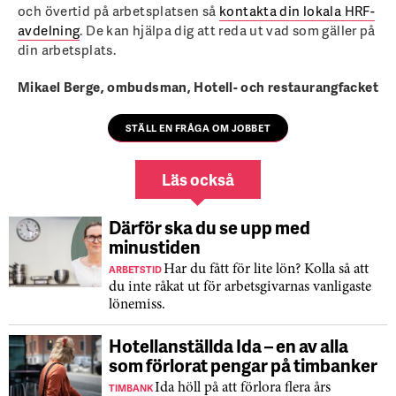
och övertid på arbetsplatsen så
kontakta din lokala HRF-
avdelning
. De kan hjälpa dig att reda ut vad som gäller på
din arbetsplats.
Mikael Berge, ombudsman, Hotell- och restaurangfacket
STÄLL EN FRÅGA OM JOBBET
Läs också
Därför ska du se upp med
minustiden
ARBETSTID
Har du fått för lite lön? Kolla så att
du inte råkat ut för arbetsgivarnas vanligaste
lönemiss.
Hotellanställda Ida – en av alla
som förlorat pengar på timbanker
TIMBANK
Ida höll på att förlora flera års