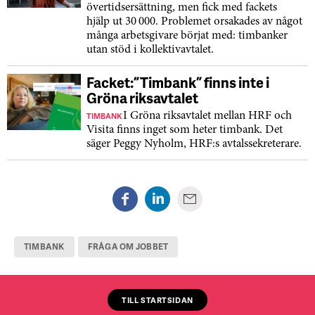
övertidsersättning, men fick med fackets
hjälp ut 30 000. Problemet orsakades av något
många arbetsgivare börjat med: timbanker
utan stöd i kollektivavtalet.
Facket: ”Timbank” finns inte i
Gröna riksavtalet
TIMBANK
I Gröna riksavtalet mellan HRF och
Visita finns inget som heter timbank. Det
säger Peggy Nyholm, HRF:s avtalssekreterare.
TIMBANK
FRÅGA OM JOBBET
TILL STARTSIDAN