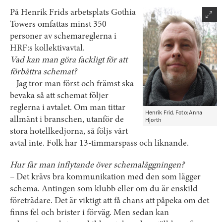
På Henrik Frids arbetsplats Gothia
Towers omfattas minst 350
personer av schemareglerna i
HRF:s kollektivavtal.
Vad kan man göra fackligt för att
förbättra schemat?
– Jag tror man först och främst ska
bevaka så att schemat följer
reglerna i avtalet. Om man tittar
Henrik Frid. Foto: Anna
allmänt i branschen, utanför de
Hjorth
stora hotellkedjorna, så följs vårt
avtal inte. Folk har 13-timmars­pass och liknande.
Hur får man inflytande över schemaläggningen?
– Det krävs bra kommunikation med den som lägger
schema. Antingen som klubb eller om du är enskild
företrädare. Det är viktigt att få chans att påpeka om det
finns fel och brister i förväg. Men sedan kan