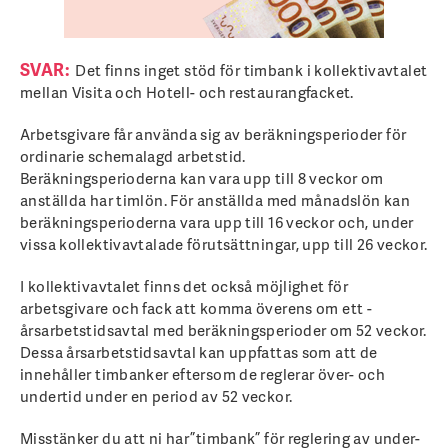
SVAR:
Det finns inget stöd för timbank i kollektiv­avtalet
mellan Visita och Hotell- och restaurangfacket.
Arbetsgivare får använda sig av beräkningsperioder för
ordinarie schemalagd arbetstid.
Beräknings­perioderna kan vara upp till 8 veckor om
anställda har timlön. För anställda med månadslön kan
beräkningsperioderna vara upp till 16 veckor och, under
vissa kollektivavtalade förutsättningar, upp till 26 veckor.
I kollektivavtalet finns det också möjlighet för
arbetsgivare och fack att komma överens om ett ­
årsarbetstidsavtal med beräkningsperioder om 52 veckor.
Dessa årsarbetstidsavtal kan uppfattas som att de
innehåller timbanker eftersom de reglerar över- och
undertid under en period av 52 veckor.
Misstänker du att ni har ”timbank” för reglering av under-