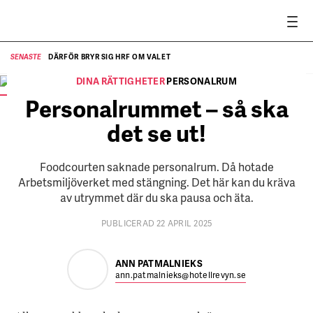
DÄRFÖR BRYR SIG HRF OM VALET
SENASTE
SE
DINA RÄTTIGHETER
PERSONALRUM
Personalrum ska ha dagsljus och stolar med ryggstöd.
FOTO:
Mostphotos, Istockphoto
Personalrummet – så ska
det se ut!
Foodcourten saknade personalrum. Då hotade
Arbetsmiljöverket med stängning. Det här kan du kräva
av utrymmet där du ska pausa och äta.
PUBLICERAD 22 APRIL 2025
ANN PATMALNIEKS
ann.patmalnieks@hotellrevyn.se