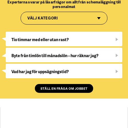
Experterna svarar på läsarfrågor om allt från schemaläggning till
personalmat
VÄLJ KATEGORI
Tio timmar med eller utan rast?
Byte från timlön till månadslön – hur räknar jag?
Vad har jag för uppsägningstid?
STÄLL EN FRÅGA OM JOBBET