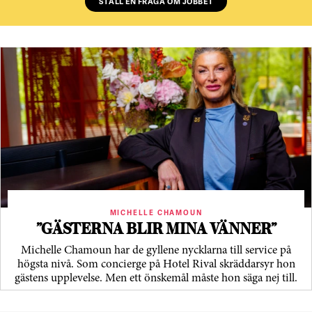
STÄLL EN FRÅGA OM JOBBET
MICHELLE CHAMOUN
”GÄSTERNA BLIR MINA VÄNNER”
Michelle Chamoun har de gyllene nycklarna till service på
högsta nivå. Som concierge på Hotel Rival skräddarsyr hon
gästens upp­levelse. Men ett önskemål måste hon säga nej till.