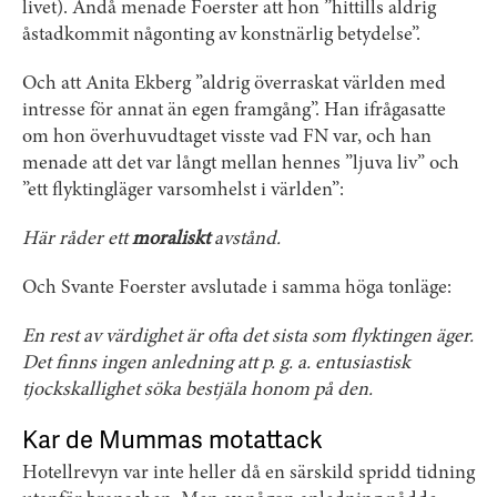
livet). Ändå menade Foerster att hon ”hittills aldrig
åstadkommit någonting av konstnärlig betydelse”.
Och att Anita Ekberg ”aldrig överraskat världen med
intresse för annat än egen framgång”. Han ifrågasatte
om hon överhuvudtaget visste vad FN var, och han
menade att det var långt mellan hennes ”ljuva liv” och
”ett flyktingläger varsomhelst i världen”:
Här råder ett
moraliskt
avstånd.
Och Svante Foerster avslutade i samma höga tonläge:
En rest av värdighet är ofta det sista som flyktingen äger.
Det finns ingen anledning att p. g. a. entusiastisk
tjockskallighet söka bestjäla honom på den.
Kar de Mummas motattack
Hotellrevyn var inte heller då en särskild spridd tidning