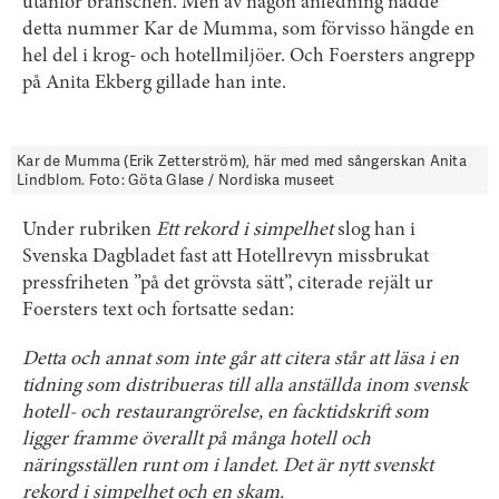
utanför branschen. Men av någon anledning nådde
detta nummer Kar de Mumma, som förvisso hängde en
hel del i krog- och hotellmiljöer. Och Foersters angrepp
på Anita Ekberg gillade han inte.
Kar de Mumma (Erik Zetterström), här med med sångerskan Anita
Lindblom. Foto: Göta Glase / Nordiska museet
Under rubriken
Ett rekord i simpelhet
slog han i
Svenska Dagbladet fast att Hotellrevyn missbrukat
pressfriheten ”på det grövsta sätt”, citerade rejält ur
Foersters text och fortsatte sedan:
Detta och annat som inte går att citera står att läsa i en
tidning som distribueras till alla anställda inom svensk
hotell- och restaurangrörelse, en facktidskrift som
ligger framme överallt på många hotell och
näringsställen runt om i landet. Det är nytt svenskt
rekord i simpelhet och en skam.