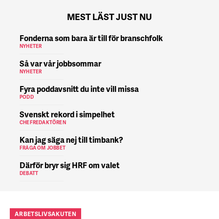
MEST LÄST JUST NU
Fonderna som bara är till för branschfolk
NYHETER
Så var vår jobbsommar
NYHETER
Fyra poddavsnitt du inte vill missa
PODD
Svenskt rekord i simpelhet
CHEFREDAKTÖREN
Kan jag säga nej till timbank?
FRÅGA OM JOBBET
Därför bryr sig HRF om valet
DEBATT
ARBETSLIVSAKUTEN