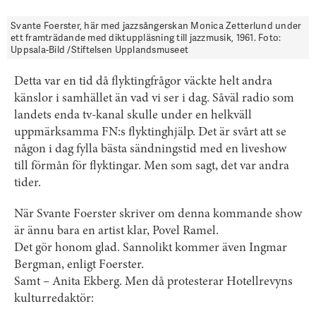
Svante Foerster, här med jazzsångerskan Monica Zetterlund under
ett framträdande med diktuppläsning till jazzmusik, 1961. Foto:
Uppsala-Bild /Stiftelsen Upplandsmuseet
Detta var en tid då flyktingfrågor väckte helt andra
känslor i samhället än vad vi ser i dag. Såväl radio som
landets enda tv-kanal skulle under en helkväll
uppmärksamma FN:s flyktinghjälp. Det är svårt att se
någon i dag fylla bästa sändningstid med en liveshow
till förmån för flyktingar. Men som sagt, det var andra
tider.
När Svante Foerster skriver om denna kommande show
är ännu bara en artist klar, Povel Ramel.
Det gör honom glad. Sannolikt kommer även Ingmar
Bergman, enligt Foerster.
Samt – Anita Ekberg. Men då protesterar Hotellrevyns
kulturredaktör: