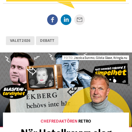
VALET 2026
DEBATT
FOTO:
Jezzica Sunmo, Gösta Glase, Kringla.nu
CHEFREDAKTÖREN
RETRO