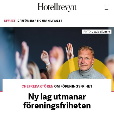
DÄRFÖR BRYR SIG HRF OM VALET
SENASTE
SE
NÄR HOTELLREVYN SLOG SVENSKT REKORD I SIMPELHET
SENASTE
FOTO:
Jezzica Sunmo
CHEFREDAKTÖREN
OM FÖRENINGSFRIHET
Ny lag utmanar
föreningsfriheten