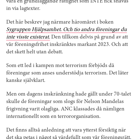
vara en grundläggande rättighet som INTE fick snävas
in via lagtexter.
Det här beskrev jag närmare häromåret i boken
Sygruppen Hjälpsamhet
.
Och tio andra föreningar du
inte visste existerat.
Den tillkom delvis på grund av att
vår föreningsfrihet inskränktes markant 2023. Och att
det skett helt utan debatt.
Som ett led i kampen mot terrorism förbjöds då
föreningar som anses understödja terrorism. Det låter
kanske självklart.
Men om dagens inskränkning hade gällt under 70-talet
skulle de föreningar som slogs för Nelson Mandelas
frigivning varit olagliga. ANC klassades då nämligen
internationellt som en terrororganisation.
Det finns alltså anledning att vara ytterst försiktig när
det ska petas i något så värdefullt som vår föreningsrätt.