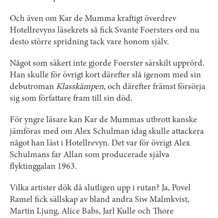
Och även om Kar de Mumma kraftigt överdrev
Hotellrevyns läsekrets så fick Svante Foersters ord nu
desto större spridning tack vare honom själv.
Något som säkert inte gjorde Foerster särskilt upprörd.
Han skulle för övrigt kort därefter slå igenom med sin
debutroman
Klasskämpen
, och därefter främst försörja
sig som författare fram till sin död.
För yngre läsare kan Kar de Mummas utbrott kanske
jämföras med om Alex Schulman idag skulle attackera
något han läst i Hotellrevyn. Det var för övrigt Alex
Schulmans far Allan som producerade själva
flyktinggalan 1963.
Vilka artister dök då slutligen upp i rutan? Ja, Povel
Ramel fick sällskap av bland andra Siw Malmkvist,
Martin Ljung, Alice Babs, Jarl Kulle och Thore