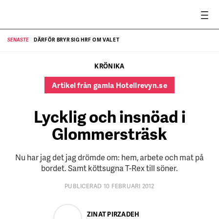
DÄRFÖR BRYR SIG HRF OM VALET
SENASTE
SE
KRÖNIKA
Artikel från gamla Hotellrevyn.se
Lycklig och insnöad i
Glommersträsk
Nu har jag det jag drömde om: hem, arbete och mat på
bordet. Samt köttsugna T-Rex till söner.
PUBLICERAD 10 FEBRUARI 2012
ZINAT PIRZADEH