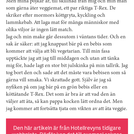
Men mina pojkar är, till skillnad från mig och min man
som gärna äter veggiemat, ett par riktiga T-Rex. De
skriker efter mormors köttgryta, kyckling och
lammkebab. Att laga mat för många människor med
olika viljor är ingen lätt match.
Jag och min make går dessutom i väntans tider. Och en
sak är säker: att jag knappast bär på en bebis som
kommer att välja att bli vegetarian. Till min fasa
upptäckte jag att jag till middagen och utan att tänka
mig för, hade lagt en stor bit julskinka på min tallrik. Jag
tog bort den och sade att det måste vara bebisen som så
gärna vill smaka. Vi skrattade gott. Själv är jag så
nyfiken på om jag bär på en grön bebis eller en
köttätande T-Rex. Det som är bra är att vad den än
väljer att äta, så kan pappa kocken lätt ordna det. Men
jag kommer att fortsätta tjata om vikten av att äta veggie.
Den här artikeln är från Hotellrevyns tidigare