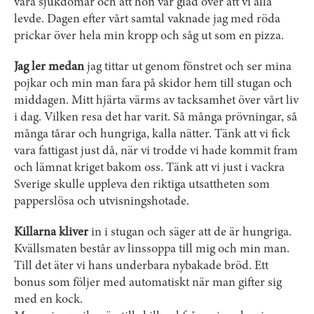
våra sjukdomar och att hon var glad över att vi alla
levde. Dagen efter vårt samtal vaknade jag med röda
prickar över hela min kropp och såg ut som en pizza.
Jag ler medan
jag tittar ut genom fönstret och ser mina
pojkar och min man fara på skidor hem till stugan och
middagen. Mitt hjärta värms av tacksamhet över vårt liv
i dag. Vilken resa det har varit. Så många prövningar, så
många tårar och hungriga, kalla nätter. Tänk att vi fick
vara fattigast just då, när vi trodde vi hade kommit fram
och lämnat kriget bakom oss. Tänk att vi just i vackra
Sverige skulle uppleva den riktiga utsatt­heten som
papperslösa och utvisningshotade.
Killarna kliver
in i stugan och säger att de är hungriga.
Kvällsmaten består av linssoppa till mig och min man.
Till det äter vi hans underbara nybakade bröd. Ett
bonus som följer med automatiskt när man gifter sig
med en kock.