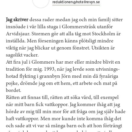
redaktionen@hotellrevyn.se
Jag skriver
dessa rader medan jag och min familj sitter
insnöade i vår lilla stuga i Glommersträsk utanför
Arvidsjaur. Stormen gör att alla tåg mot Stockholm är
inställda. Men förseningen känns plötsligt mindre
viktig när jag blickar ut genom fönstret. Utsikten är
sagolikt vacker.
Att fira jul i Glommers har mer ­eller mindre blivit en
tradition för mig. 1993, när jag levde som utvisnings­
hotad flykting i grannbyn Jörn med min då fyraåriga
pojke, drömde jag om ett hem, ett arbete och mat på
bordet.
Rätten att finnas till, rätten att söka vård, till exempel
när mitt barn fick vattkoppor. Jag kommer ihåg att jag
hörde av mig till min mor för att fråga om jag själv hade
haft vattkoppor. Men mor kunde inte komma ihåg det
och sade att vi var så många barn och att hon förträngt