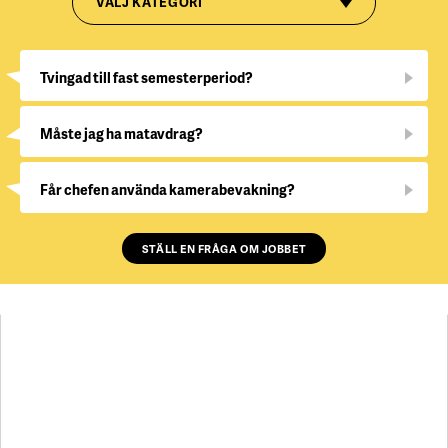
VÄLJ KATEGORI
Tvingad till fast semesterperiod?
Måste jag ha matavdrag?
Får chefen använda kamerabevakning?
STÄLL EN FRÅGA OM JOBBET