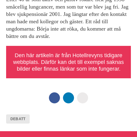
småcellig lungcancer, men som tur var blev jag fri. Jag
blev sjukpensionär 2001. Jag längtar efter den kontakt
man hade med kollegor och gäster. Ett råd till
ungdomarna: Börja inte att röka, du kommer att må
bättre om du avstår.
Den här artikeln är från Hotellrevyns tidigare
webbplats. Därför kan det till exempel saknas
bilder eller finnas länkar som inte fungerar.
DEBATT