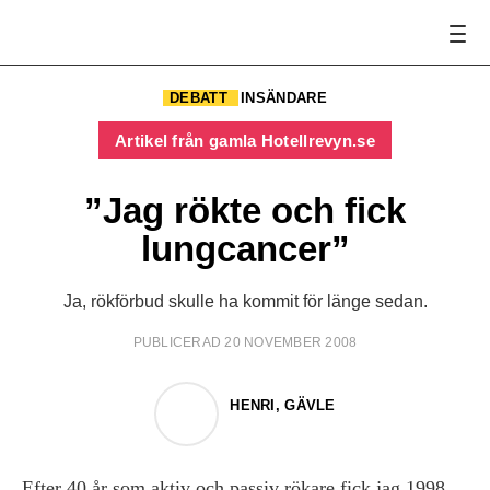
DEBATT
INSÄNDARE
Artikel från gamla Hotellrevyn.se
”Jag rökte och fick
lungcancer”
Ja, rökförbud skulle ha kommit för länge sedan.
PUBLICERAD 20 NOVEMBER 2008
HENRI, GÄVLE
Efter 40 år som aktiv och passiv rökare fick jag 1998