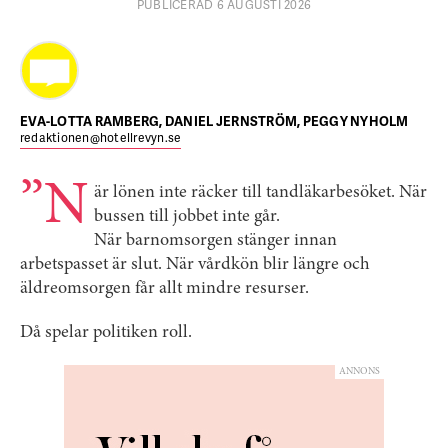
PUBLICERAD 6 AUGUSTI 2026
EVA-LOTTA RAMBERG, DANIEL JERNSTRÖM, PEGGY NYHOLM
redaktionen@hotellrevyn.se
”N
är lönen inte räcker till tandläkarbesöket. När
bussen till jobbet inte går.
När barnomsorgen stänger innan
arbetspasset är slut. När vårdkön blir längre och
äldreomsorgen får allt mindre resurser.
Då spelar politiken roll.
ANNONS