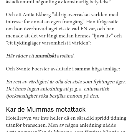
åstadkommit någonting av konstnärlig betydelse”.
Och att Anita Ekberg ”aldrig överraskat världen med
intresse för annat än egen framgång”. Han ifrågasatte
om hon överhuvudtaget visste vad FN var, och han
menade att det var långt mellan hennes ”ljuva liv” och
”ett flyktingläger varsomhelst i världen”:
Här råder ett
moraliskt
avstånd.
Och Svante Foerster avslutade i samma höga tonläge:
En rest av värdighet är ofta det sista som flyktingen äger.
Det finns ingen anledning att p. g. a. entusiastisk
tjockskallighet söka bestjäla honom på den.
Kar de Mummas motattack
Hotellrevyn var inte heller då en särskild spridd tidning
utanför branschen. Men av någon anledning nådde