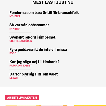
MEST LÄST JUST NU
Fonderna som bara är till för branschfolk
NYHETER
Så var vår jobbsommar
NYHETER
Svenskt rekord i simpelhet
CHEFREDAKTÖREN
Fyra poddavsnitt du inte vill missa
PODD
Kan jag säga nej till timbank?
FRÅGA OM JOBBET
Därför bryr sig HRF om valet
DEBATT
ARBETSLIVSAKUTEN