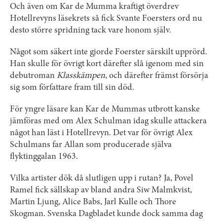
Och även om Kar de Mumma kraftigt överdrev
Hotellrevyns läsekrets så fick Svante Foersters ord nu
desto större spridning tack vare honom själv.
Något som säkert inte gjorde Foerster särskilt upprörd.
Han skulle för övrigt kort därefter slå igenom med sin
debutroman
Klasskämpen
, och därefter främst försörja
sig som författare fram till sin död.
För yngre läsare kan Kar de Mummas utbrott kanske
jämföras med om Alex Schulman idag skulle attackera
något han läst i Hotellrevyn. Det var för övrigt Alex
Schulmans far Allan som producerade själva
flyktinggalan 1963.
Vilka artister dök då slutligen upp i rutan? Ja, Povel
Ramel fick sällskap av bland andra Siw Malmkvist,
Martin Ljung, Alice Babs, Jarl Kulle och Thore
Skogman. Svenska Dagbladet kunde dock samma dag