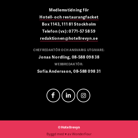
Medlemstidning för
Hotell- och restaurangfacket
Box 1143, 111 81 Stockholm
Telefon (vx): 0771-57 58 59
redaktionen@hotellrevyn.se
CHEFREDAKTÖR OCH ANSVARIG UTGIVARE:
Jonas Nordling, 08-588 098 38
WEBBREDAKTÖR:
Sofia Andersson, 08-588 098 31
©Hotellrevyn
Byggd med
♥
av
WonderFour