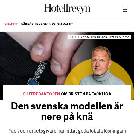
DÄRFÖR BRYR SIG HRF OM VALET
SENASTE
SE
NÄR HOTELLREVYN SLOG SVENSKT REKORD I SIMPELHET
SENASTE
FOTO:
Anna-Karin Nilsson, Jezzica Sunmo
CHEFREDAKTÖREN
OM BRISTEN PÅ FACKLIGA
Den svenska modellen är
nere på knä
Fack och arbetsgivare har hittat goda lokala lösningar i