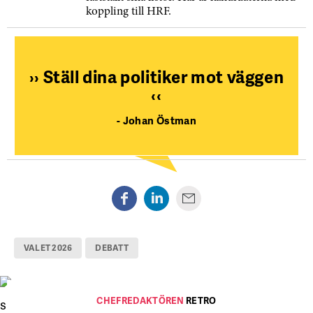
koppling till HRF.
››
Ställ dina politiker mot väggen
‹‹
- Johan Östman
VALET 2026
DEBATT
FOTO:
Jezzica Sunmo, Gösta Glase, Kringla.nu
CHEFREDAKTÖREN
RETRO