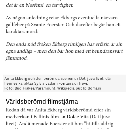
det är en blasfemi, en tarvlighet.
Av någon anledning retar Ekbergs eventuella närvaro
gallfeber på Svante Foerster. Och därefter begår han ett
karaktärsmord:
Den enda nöd fröken Ekberg rimligen har erfarit, är sin
egna andliga – men den bär hon med ett beundransvärt
jämnmod.
Anita Ekberg och den berömda scenen ur Det ljuva livet, där
hennes karaktär Sylvia vadar i Fontana di Trevi.
Foto: Bud Frakes/Paramount, Wikipedia public domain
Världsberömd filmstjärna
Redan då var Anita Ekberg världsberömd efter sin
medverkan i Fellinis film
La Dolce Vita
(Det ljuva
livet). Ändå menade Foerster att hon ”hittills aldrig