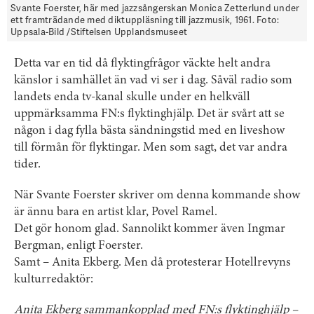
Svante Foerster, här med jazzsångerskan Monica Zetterlund under
ett framträdande med diktuppläsning till jazzmusik, 1961. Foto:
Uppsala-Bild /Stiftelsen Upplandsmuseet
Detta var en tid då flyktingfrågor väckte helt andra
känslor i samhället än vad vi ser i dag. Såväl radio som
landets enda tv-kanal skulle under en helkväll
uppmärksamma FN:s flyktinghjälp. Det är svårt att se
någon i dag fylla bästa sändningstid med en liveshow
till förmån för flyktingar. Men som sagt, det var andra
tider.
När Svante Foerster skriver om denna kommande show
är ännu bara en artist klar, Povel Ramel.
Det gör honom glad. Sannolikt kommer även Ingmar
Bergman, enligt Foerster.
Samt – Anita Ekberg. Men då protesterar Hotellrevyns
kulturredaktör:
Anita Ekberg sammankopplad med FN:s flyktinghjälp –