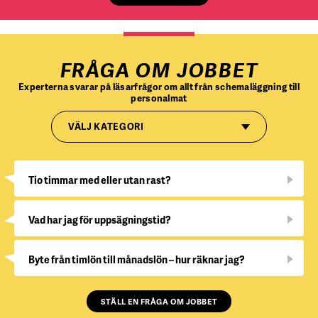
FRÅGA OM JOBBET
Experterna svarar på läsarfrågor om allt från schemaläggning till
personalmat
VÄLJ KATEGORI
Tio timmar med eller utan rast?
Vad har jag för uppsägningstid?
Byte från timlön till månadslön – hur räknar jag?
STÄLL EN FRÅGA OM JOBBET