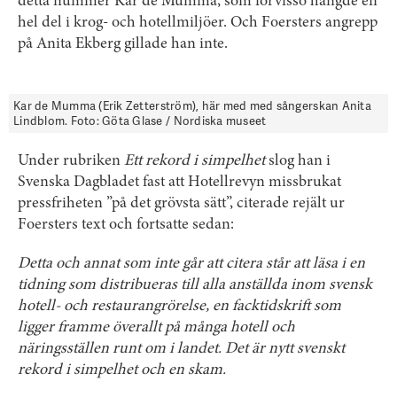
detta nummer Kar de Mumma, som förvisso hängde en
hel del i krog- och hotellmiljöer. Och Foersters angrepp
på Anita Ekberg gillade han inte.
Kar de Mumma (Erik Zetterström), här med med sångerskan Anita
Lindblom. Foto: Göta Glase / Nordiska museet
Under rubriken
Ett rekord i simpelhet
slog han i
Svenska Dagbladet fast att Hotellrevyn missbrukat
pressfriheten ”på det grövsta sätt”, citerade rejält ur
Foersters text och fortsatte sedan:
Detta och annat som inte går att citera står att läsa i en
tidning som distribueras till alla anställda inom svensk
hotell- och restaurangrörelse, en facktidskrift som
ligger framme överallt på många hotell och
näringsställen runt om i landet. Det är nytt svenskt
rekord i simpelhet och en skam.