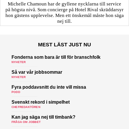
Michelle Chamoun har de gyllene nycklarna till service
på högsta nivå. Som concierge på Hotel Rival skräddarsyr
hon gästens upp­levelse. Men ett önskemål måste hon säga
nej till.
MEST LÄST JUST NU
Fonderna som bara är till för branschfolk
NYHETER
Så var vår jobbsommar
NYHETER
Fyra poddavsnitt du inte vill missa
PODD
Svenskt rekord i simpelhet
CHEFREDAKTÖREN
Kan jag säga nej till timbank?
FRÅGA OM JOBBET