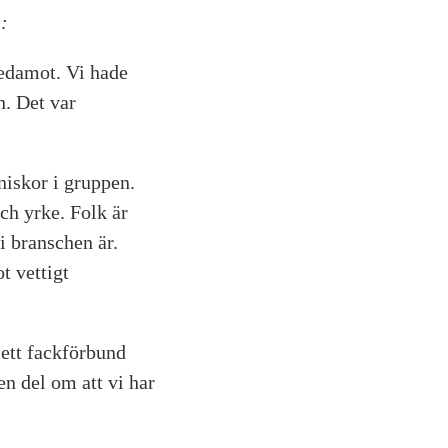
:
ledamot. Vi hade
n. Det var
niskor i gruppen.
ch yrke. Folk är
i branschen är.
t vettigt
 ett fackförbund
n del om att vi har