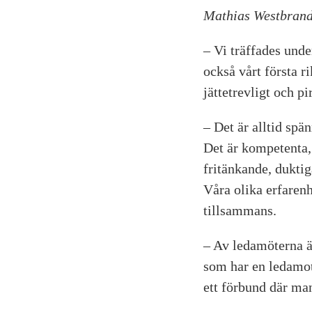
Mathias Westbrand 
– Vi träffades unde
också vårt första r
jättetrevligt och pir
– Det är alltid sp
Det är kompetenta, 
fritänkande, duktig
Våra olika erfarenh
tillsammans.
– Av ledamöterna är
som har en ledamot 
ett förbund där ma