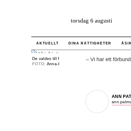
torsdag 6 augusti
Här 
AKTUELLT
DINA RÄTTIGHETER
ÅSI
De valdes till förbundsstyrelse i juni 2018.
– Vi har ett förbu
FOTO:
Anna-Karin Nilsson
ANN PA
ann.patma