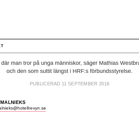
FÖRBUNDSSTYRELSEN
är nya förbundsstyr
KT
nd där man tror på unga människor, säger Mathias Westbr
och den som suttit längst i HRF:s förbundsstyrelse.
PUBLICERAD 11 SEPTEMBER 2018
TMALNIEKS
lnieks@hotellrevyn.se