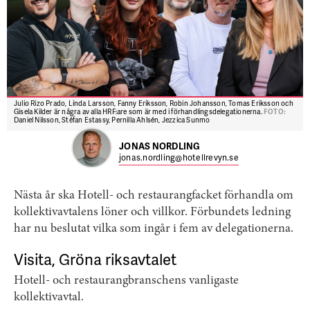
Julio Rizo Prado, Linda Larsson, Fanny Eriksson, Robin Johansson, Tomas Eriksson och
Gisela Kilder är några av alla HRF:are som är med i förhandlingsdelegationerna.
FOTO:
Daniel Nilsson, Stéfan Estassy, Pernilla Ahlsén, Jezzica Sunmo
JONAS NORDLING
jonas.nordling@hotellrevyn.se
Nästa år ska Hotell- och restaurangfacket förhandla om
kollektivavtalens löner och villkor. Förbundets ledning
har nu beslutat vilka som ingår i fem av delegationerna.
Visita, Gröna riksavtalet
Hotell- och restaurangbranschens vanligaste
kollektivavtal.