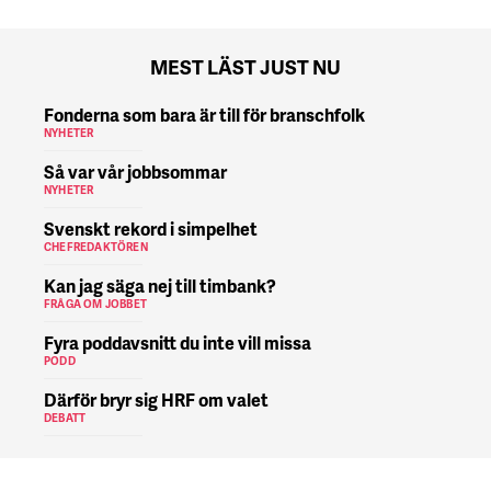
MEST LÄST JUST NU
Fonderna som bara är till för branschfolk
NYHETER
Så var vår jobbsommar
NYHETER
Svenskt rekord i simpelhet
CHEFREDAKTÖREN
Kan jag säga nej till timbank?
FRÅGA OM JOBBET
Fyra poddavsnitt du inte vill missa
PODD
Därför bryr sig HRF om valet
DEBATT