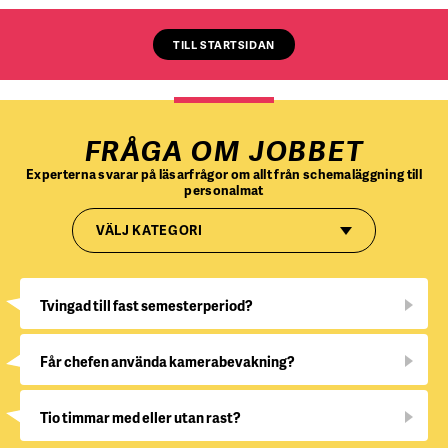
TILL STARTSIDAN
FRÅGA OM JOBBET
Experterna svarar på läsarfrågor om allt från schemaläggning till
personalmat
VÄLJ KATEGORI
Tvingad till fast semesterperiod?
Får chefen använda kamerabevakning?
Tio timmar med eller utan rast?