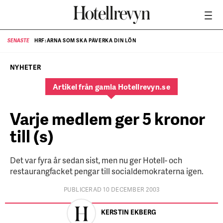
HRF:ARNA SOM SKA PÅVERKA DIN LÖN
SENASTE
SE
NYHETER
Artikel från gamla Hotellrevyn.se
Varje medlem ger 5 kronor
till (s)
Det var fyra år sedan sist, men nu ger Hotell- och
restaurangfacket pengar till socialdemokraterna igen.
PUBLICERAD 10 DECEMBER 2003
KERSTIN EKBERG