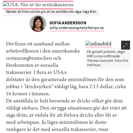
Rädslan att förlora dricks gör att de anställda inte vågar säga ifrån.
SOFIA ANDERSSON
sofia.andersson@hotellrevyn.se
Det finns ett samband mellan
arbetsvillkoren i den amerikanska
Ett globalt problem, säger
HRF:s vice ordförande
restaurangbranschen och
Therese Guovelin. Foto: Elis
Hoffman
förekomsten av sexuella
trakasserier. I flera av USA:s
delstater är den garanterade minimilönen för den som
jobbar i ”dricksyrken” väldigt låg, bara 2:13 dollar, cirka
16 kronor i timmen.
De anställda är helt beroende av dricks vilket gör dem
väldigt sårbara. Den otrygga situationen gör det svårt att
säga ifrån, av rädsla för att förlora dricks eller bli av
med arbetspass. Ju lägre minimilönen är desto
vanligare är det med sexuella trakasserier, visar