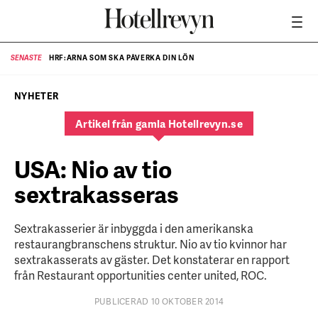
HRF:ARNA SOM SKA PÅVERKA DIN LÖN
SENASTE
SE
NYHETER
Artikel från gamla Hotellrevyn.se
USA: Nio av tio
sextrakasseras
Sextrakasserier är inbyggda i den amerikanska
restaurangbranschens struktur. Nio av tio kvinnor har
sextrakasserats av gäster. Det konstaterar en rapport
från Restaurant opportunities center united, ROC.
PUBLICERAD 10 OKTOBER 2014