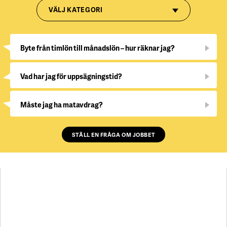
VÄLJ KATEGORI
Byte från timlön till månadslön – hur räknar jag?
Vad har jag för uppsägningstid?
Måste jag ha matavdrag?
STÄLL EN FRÅGA OM JOBBET