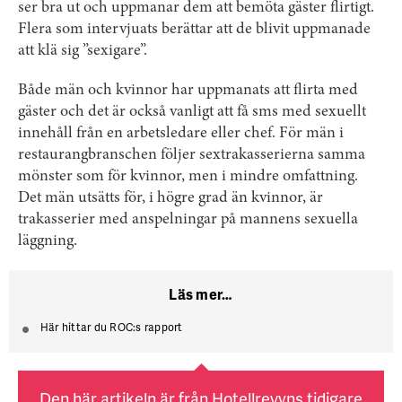
ser bra ut och uppmanar dem att bemöta gäster flirtigt.
Flera som intervjuats berättar att de blivit uppmanade
att klä sig ”sexigare”.
Både män och kvinnor har uppmanats att flirta med
gäster och det är också vanligt att få sms med sexuellt
innehåll från en arbetsledare eller chef. För män i
restaurangbranschen följer sextrakasserierna samma
mönster som för kvinnor, men i mindre omfattning.
Det män utsätts för, i högre grad än kvinnor, är
trakasserier med anspelningar på mannens sexuella
läggning.
Läs mer…
Här hittar du ROC:s rapport
Den här artikeln är från Hotellrevyns tidigare