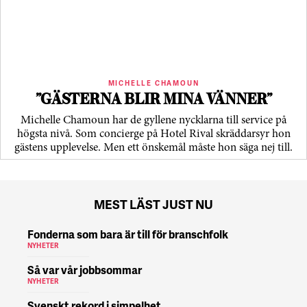
MICHELLE CHAMOUN
”GÄSTERNA BLIR MINA VÄNNER”
Michelle Chamoun har de gyllene nycklarna till service på
högsta nivå. Som concierge på Hotel Rival skräddarsyr hon
gästens upp­levelse. Men ett önskemål måste hon säga nej till.
MEST LÄST JUST NU
Fonderna som bara är till för branschfolk
NYHETER
Så var vår jobbsommar
NYHETER
Svenskt rekord i simpelhet