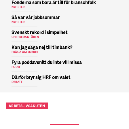
Fonderna som bara är till för branschfolk
NYHETER
Så var vår jobbsommar
NYHETER
Svenskt rekord i simpelhet
CHEFREDAKTÖREN
Kan jag säga nej till timbank?
FRÅGA OM JOBBET
Fyra poddavsnitt du inte vill missa
PODD
Därför bryr sig HRF om valet
DEBATT
ARBETSLIVSAKUTEN