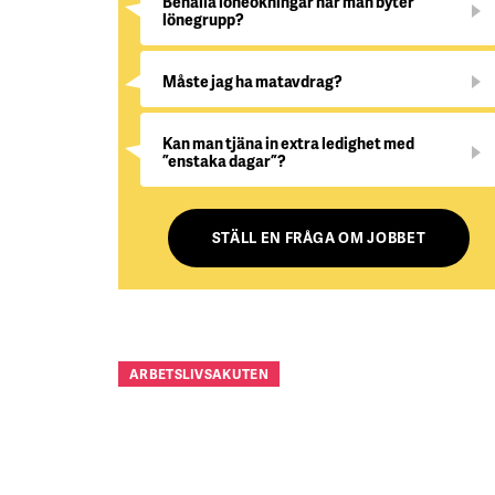
Behålla löneökningar när man byter
lönegrupp?
Måste jag ha matavdrag?
Kan man tjäna in extra ledighet med
”enstaka dagar”?
STÄLL EN FRÅGA OM JOBBET
ARBETSLIVSAKUTEN