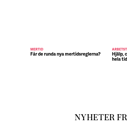
MERTID
ARBETST
Får de runda nya mertidsreglerna?
Hjälp, 
hela ti
NYHETER F