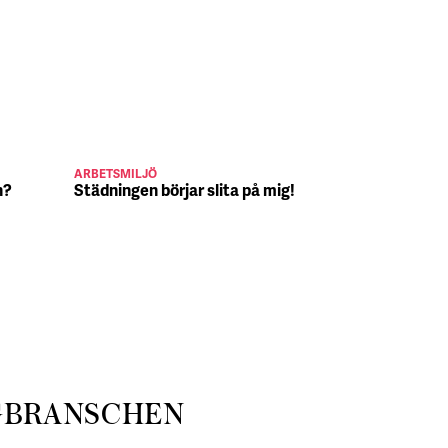
ARBETSMILJÖ
JULJOBB
n?
Städningen börjar slita på mig!
Suck, Nina 
julafton
GBRANSCHEN