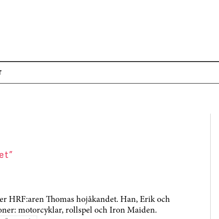
T
river HRF:aren Thomas hojåkandet. Han, Erik och
ioner: motorcyklar, rollspel och Iron Maiden.