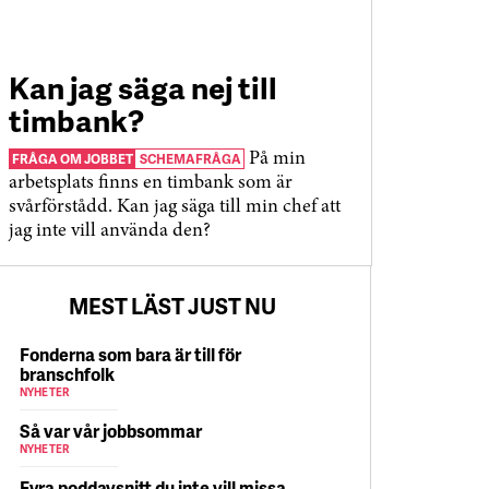
Kan jag säga nej till
timbank?
FRÅGA OM JOBBET
SCHEMAFRÅGA
På min
arbetsplats finns en timbank som är
svårförstådd. Kan jag säga till min chef att
jag inte vill använda den?
MEST LÄST JUST NU
Fonderna som bara är till för
branschfolk
NYHETER
Så var vår jobbsommar
NYHETER
Fyra poddavsnitt du inte vill missa