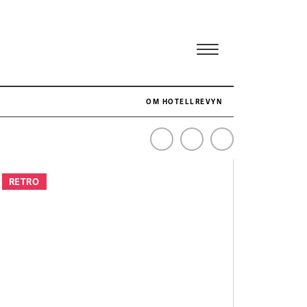
OM HOTELLREVYN
NÄR HOTELLREVYN SLOG SVENSKT REKORD I SIMPELHET
SENASTE
RETRO
Svenskt rekord i simpelhet