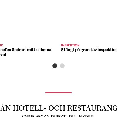
ID
INSPEKTION
chefen ändrar i mitt schema
Stängt på grund av inspektio
den!
RÅN HOTELL- OCH RESTAURAN
VARJE VECKA, DIREKT I DIN INKORG.