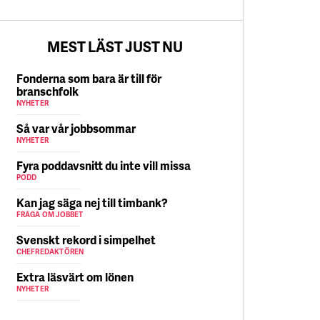
5 AUGUSTI
MEST LÄST JUST NU
Fonderna som bara är till för
branschfolk
NYHETER
Så var vår jobbsommar
NYHETER
Fyra poddavsnitt du inte vill missa
PODD
Kan jag säga nej till timbank?
FRÅGA OM JOBBET
Svenskt rekord i simpelhet
CHEFREDAKTÖREN
Extra läsvärt om lönen
NYHETER