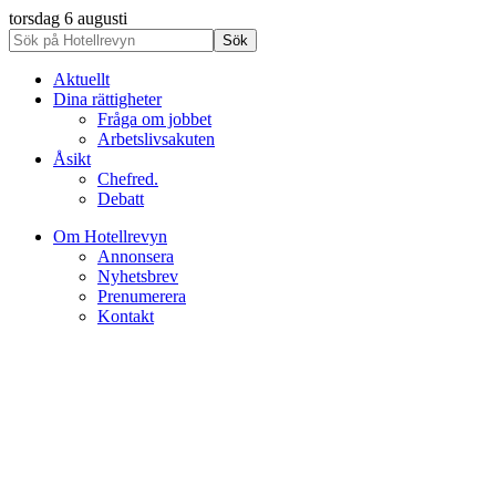
torsdag 6 augusti
Aktuellt
Dina rättigheter
Fråga om jobbet
Arbetslivsakuten
Åsikt
Chefred.
Debatt
Om Hotellrevyn
Annonsera
Nyhetsbrev
Prenumerera
Kontakt