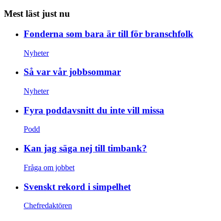
Mest läst just nu
Fonderna som bara är till för branschfolk
Nyheter
Så var vår jobbsommar
Nyheter
Fyra poddavsnitt du inte vill missa
Podd
Kan jag säga nej till timbank?
Fråga om jobbet
Svenskt rekord i simpelhet
Chefredaktören