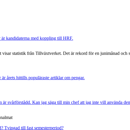
Här är kandidaterna med koppling till HRF.
isar statistik från Tillväxtverket. Det är rekord för en junimånad och slå
r är årets hittills populäraste artiklar om pengar.
är svårförstådd. Kan jag säga till min chef att jag inte vill använda de
onalmat
id?
Tvingad till fast semesterperiod?