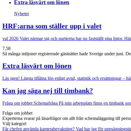
Extra läsvärt om lönen
Nyheter
HRF:arna som ställer upp i valet
val 2026
Valet närmar sig och partierna har nu fastställt sina listor. 
7,58
Så många miljoner registrerade gästnätter hade Sverige under juni. Det v
Extra läsvärt om lönen
Läs igen!
Lägsta tillåtna lön enligt avtal, statistik och ersättningar – hä
Kan jag säga nej till timbank?
Fråga om jobbet
Schemafråga
På min arbetsplats finns en timbank som 
Fråga om jobbet
Experterna svarar på läsarfrågor om allt från schemaläggning till pers
Välj kategori
Får chefen använda kamerabevakning?
Vad har jag för uppsägningst