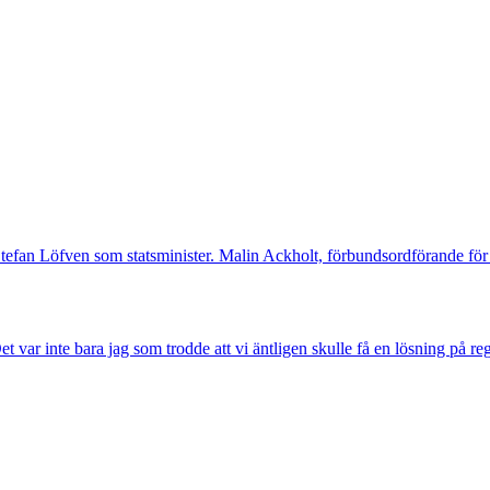
Stefan Löfven som statsminister. Malin Ackholt, förbundsordförande för 
 Det var inte bara jag som trodde att vi äntligen skulle få en lösning på re