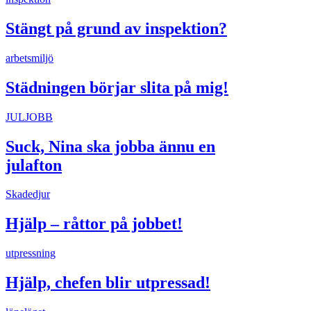
Stängt på grund av inspektion?
arbetsmiljö
Städningen börjar slita på mig!
JULJOBB
Suck, Nina ska jobba ännu en
julafton
Skadedjur
Hjälp – råttor på jobbet!
utpressning
Hjälp, chefen blir utpressad!