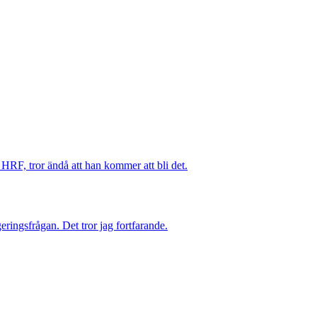
HRF, tror ändå att han kommer att bli det.
geringsfrågan. Det tror jag fortfarande.