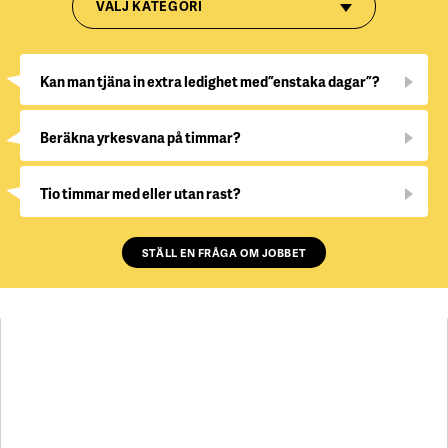
VÄLJ KATEGORI
Kan man tjäna in extra ledighet med ”enstaka dagar”?
Beräkna yrkesvana på timmar?
Tio timmar med eller utan rast?
STÄLL EN FRÅGA OM JOBBET