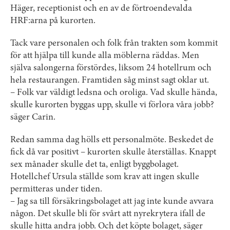
Häger, receptionist och en av de förtroendevalda
HRF:arna på kurorten.
Tack vare personalen och folk från trakten som kommit
för att hjälpa till kunde alla möblerna räddas. Men
själva salongerna förstördes, liksom 24 hotellrum och
hela restaurangen. Framtiden såg minst sagt oklar ut.
– Folk var väldigt ledsna och oroliga. Vad skulle hända,
skulle kurorten byggas upp, skulle vi förlora våra jobb?
säger Carin.
Redan samma dag hölls ett personalmöte. Beskedet de
fick då var positivt – kur­orten skulle återställas. Knappt
sex månader skulle det ta, enligt byggbolaget.
Hotellchef Ursula ställde som krav att ingen skulle
permitteras under tiden.
– Jag sa till försäkringsbolaget att jag inte kunde avvara
någon. Det skulle bli för svårt att nyrekrytera ifall de
skulle hitta andra jobb. Och det köpte bolaget, säger