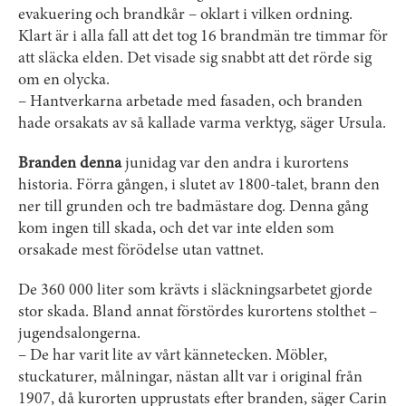
evakuering och brandkår – oklart i vilken ordning.
Klart är i alla fall att det tog 16 brandmän tre timmar för
att släcka elden. Det visade sig snabbt att det rörde sig
om en olycka.
– Hantverkarna arbetade med fasaden, och branden
hade orsakats av så kallade varma verktyg, säger Ursula.
Branden denna
juni­dag var den andra i kur­ortens
historia. Förra gången, i slutet av 1800-­talet, brann den
ner till grunden och tre badmästare dog. Denna gång
kom ingen till skada, och det var inte elden som
orsakade mest förödelse utan vattnet.
De ­360 000 liter som krävts i släckningsarbetet gjorde
stor skada. Bland annat förstördes kurortens stolthet –
jugend­salongerna.
– De har varit lite av vårt kännetecken. Möbler,
stuckaturer, målningar, nästan allt var i original från
1907, då kurorten upprustats efter branden, säger Carin