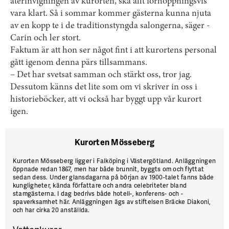
återinvigningen av kurorten, ska allt förhoppningsvis
vara klart. Så i sommar kommer gästerna kunna njuta
av en kopp te i de traditionstyngda salongerna, säger ­
Carin och ler stort.
Faktum är att hon ser något fint i att kurortens personal
gått ­igenom denna pärs tillsammans.
– Det har svetsat samman och stärkt oss, tror jag.
Dessutom känns det lite som om vi skriver in oss i
historieböcker, att vi också har byggt upp vår kurort
igen.
Kurorten Mösseberg
Kurorten
Mösseberg ligger i Falköping i Västergötland. Anläggningen
öppnade redan 1867, men har både brunnit, byggts om och flyttat
sedan dess. Under glansdagarna på början av 1900-talet fanns både
kungligheter, kända författare och andra celebriteter bland
stamgästerna. I dag bedrivs både hotell-, konferens- och ­
spaverksamhet här. Anläggningen ägs av stiftelsen Bräcke Diakoni,
och har cirka 20 anställda.