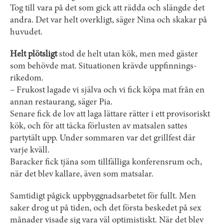
Tog till vara på det som gick att rädda och slängde det
andra. Det var helt overkligt, säger Nina och skakar på
huvudet.
Helt plötsligt
stod de helt utan kök, men med gäster
som behövde mat. Situationen krävde uppfinnings­
rikedom.
– Frukost lagade vi själva och vi fick köpa mat från en
annan restaurang, säger Pia.
Senare fick de lov att laga lättare rätter i ett provisoriskt
kök, och för att täcka förlusten av matsalen sattes
partytält upp. Under sommaren var det grillfest där
varje kväll.
Baracker fick tjäna som tillfälliga konferens­rum och,
när det blev kallare, även som matsalar.
Samtidigt pågick uppbyggnadsarbetet för fullt. Men
saker drog ut på tiden, och det första beskedet på sex
månader visade sig vara väl optimistiskt. När det blev