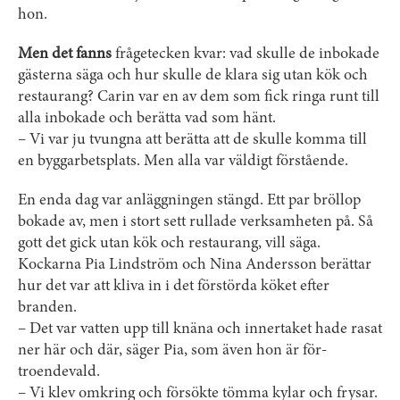
hon.
Men det fanns
frågetecken kvar: vad skulle de inbokade
gästerna säga och hur skulle de klara sig utan kök och
restaurang? Carin var en av dem som fick ringa runt till
alla inbokade och berätta vad som hänt.
– Vi var ju tvungna att berätta att de skulle komma till
en byggarbetsplats. Men alla var väldigt förstående.
En enda dag var anläggningen stängd. Ett par bröllop
bokade av, men i stort sett rullade verksamheten på. Så
gott det gick utan kök och restaurang, vill säga.
Kockarna Pia Lindström och Nina Andersson berättar
hur det var att kliva in i det förstörda köket efter
branden.
– Det var vatten upp till knäna och innertaket hade rasat
ner här och där, säger Pia, som även hon är ­för­
troendevald.
– Vi klev omkring och försökte tömma kylar och frysar.