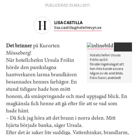
PUBLICERAD 25 MAJ 2011
LISA CASTILLA
lisa.castilla@hotellrevyn.se
Det brinner
på Kurorten
Mösseberg!
Hotellchefen Ursula
Frölin sa till
När hotellchefen Ursula Frölin
försäkringsbolaget att
hörde den panikslagna
hon inte kunde avvara
någon av de anställda.
hantverkaren larma brandkåren
Foto: Sara Landstedt
besannades hennes farhågor. En
stund tidigare hade hon mött
honom, då småspringande och med uppjagad blick. En
magkänsla fick henne att gå efter för att se vad som
hade hänt.
– Då fick jag höra att det brann i norra delen. Mitt
hjärta började banka, säger Ursula.
Efter det är saker lite suddiga. Vatten­hinkar, brandlarm,