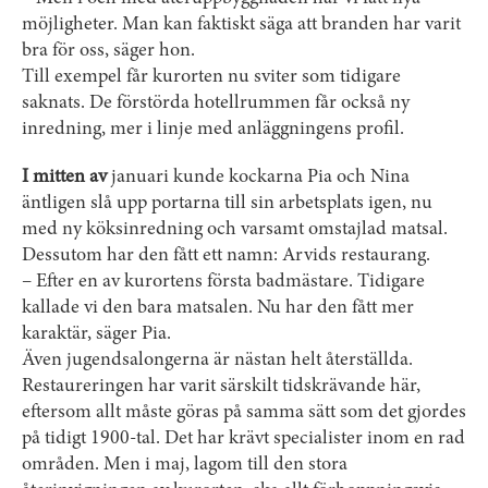
möjligheter. Man kan faktiskt säga att branden har varit
bra för oss, säger hon.
Till exempel får kurorten nu sviter som tidigare
saknats. De förstörda hotellrummen får också ny
inredning, mer i linje med anläggningens profil.
I mitten av
januari kunde kockarna Pia och Nina
äntligen slå upp portarna till sin arbetsplats igen, nu
med ny köksinredning och varsamt omstajlad matsal.
Dessutom har den fått ett namn: Arvids restaurang.
– Efter en av kurortens första badmästare. Tidigare
kallade vi den bara mat­salen. Nu har den fått mer
karaktär, säger Pia.
Även jugendsalongerna är nästan helt återställda.
Restaureringen har varit särskilt tidskrävande här,
eftersom allt måste göras på samma sätt som det gjordes
på tidigt 1900-tal. Det har krävt specialister inom en rad
områden. Men i maj, lagom till den stora