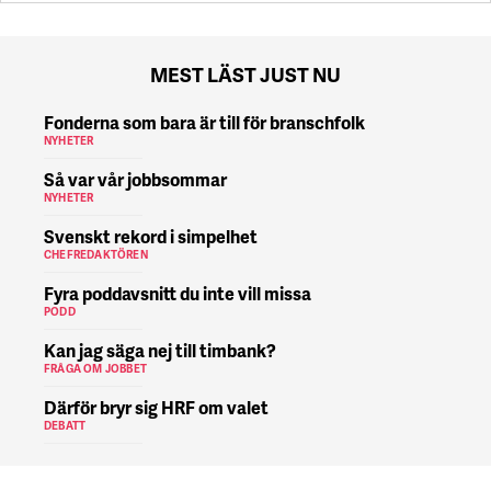
MEST LÄST JUST NU
Fonderna som bara är till för branschfolk
NYHETER
Så var vår jobbsommar
NYHETER
Svenskt rekord i simpelhet
CHEFREDAKTÖREN
Fyra poddavsnitt du inte vill missa
PODD
Kan jag säga nej till timbank?
FRÅGA OM JOBBET
Därför bryr sig HRF om valet
DEBATT