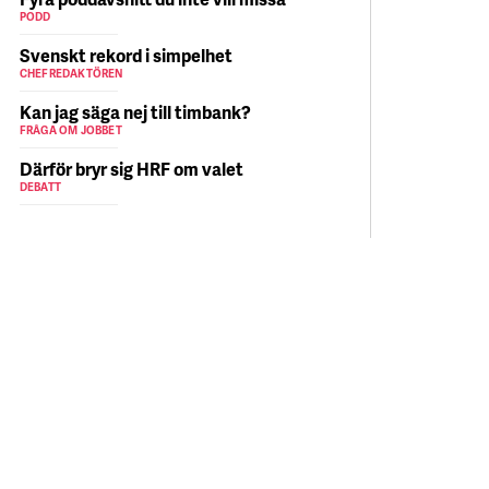
PODD
Svenskt rekord i simpelhet
CHEFREDAKTÖREN
Kan jag säga nej till timbank?
FRÅGA OM JOBBET
Därför bryr sig HRF om valet
DEBATT