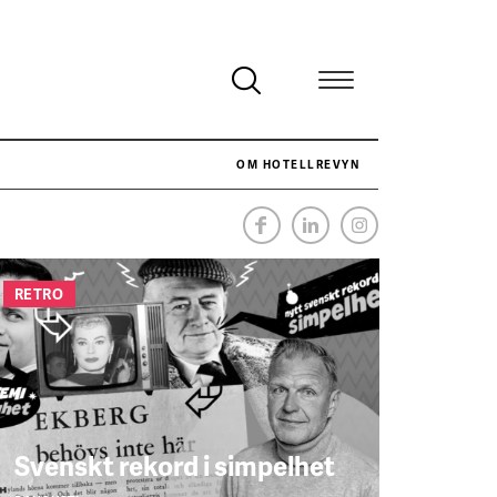
OM HOTELLREVYN
NÄR HOTELLREVYN SLOG SVENSKT REKORD I SIMPELHET
SENASTE
RETRO
Svenskt rekord i simpelhet