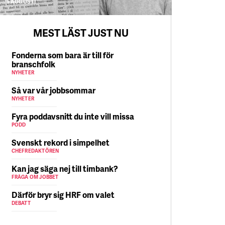
5 AUGUSTI
MEST LÄST JUST NU
Fonderna som bara är till för
branschfolk
NYHETER
Så var vår jobbsommar
NYHETER
Fyra poddavsnitt du inte vill missa
PODD
Svenskt rekord i simpelhet
CHEFREDAKTÖREN
Kan jag säga nej till timbank?
FRÅGA OM JOBBET
Därför bryr sig HRF om valet
DEBATT