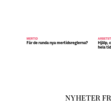
MERTID
ARBETST
Får de runda nya mertidsreglerna?
Hjälp, 
hela ti
NYHETER F