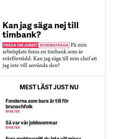
Kan jag säga nej till
timbank?
FRÅGA OM JOBBET
SCHEMAFRÅGA
På min
arbetsplats finns en timbank som är
svårförstådd. Kan jag säga till min chef att
jag inte vill använda den?
MEST LÄST JUST NU
Fonderna som bara är till för
branschfolk
NYHETER
Så var vår jobbsommar
NYHETER
Fyra poddavsnitt du inte vill missa