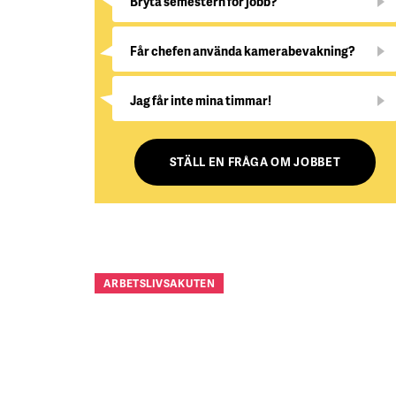
Bryta semestern för jobb?
Får chefen använda kamerabevakning?
Jag får inte mina timmar!
STÄLL EN FRÅGA OM JOBBET
ARBETSLIVSAKUTEN