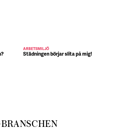
ARBETSMILJÖ
JULJOBB
n?
Städningen börjar slita på mig!
Suck, Nina 
julafton
GBRANSCHEN