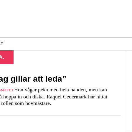
KT
A.
ag gillar att leda”
Hon vågar peka med hela handen, men kan
RÄTTET
å hoppa in och diska. Raquel Cedermark har hittat
 i rollen som hovmästare.