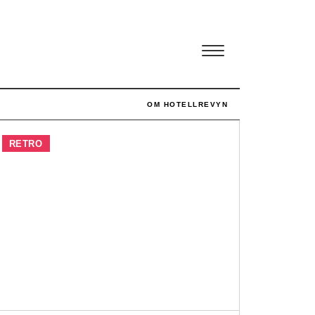
OM HOTELLREVYN
RETRO
Svenskt rekord i
simpelhet
5 AUGUSTI