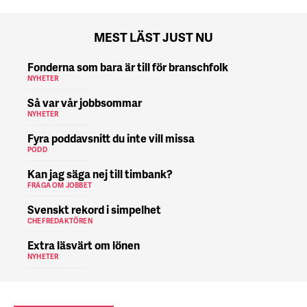
MEST LÄST JUST NU
Fonderna som bara är till för branschfolk
NYHETER
Så var vår jobbsommar
NYHETER
Fyra poddavsnitt du inte vill missa
PODD
Kan jag säga nej till timbank?
FRÅGA OM JOBBET
Svenskt rekord i simpelhet
CHEFREDAKTÖREN
Extra läsvärt om lönen
NYHETER