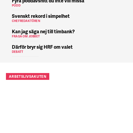
Fyra poddavsnitt du inte vill missa
PODD
Svenskt rekord i simpelhet
CHEFREDAKTÖREN
Kan jag säga nej till timbank?
FRÅGA OM JOBBET
Därför bryr sig HRF om valet
DEBATT
ARBETSLIVSAKUTEN