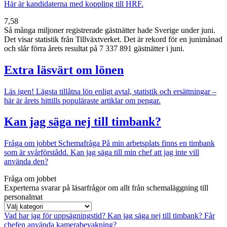
Här är kandidaterna med koppling till HRF.
7,58
Så många miljoner registrerade gästnätter hade Sverige under juni.
Det visar statistik från Tillväxtverket. Det är rekord för en junimånad
och slår förra årets resultat på 7 337 891 gästnätter i juni.
Extra läsvärt om lönen
Läs igen!
Lägsta tillåtna lön enligt avtal, statistik och ersättningar –
här är årets hittills populäraste artiklar om pengar.
Kan jag säga nej till timbank?
Fråga om jobbet
Schemafråga
På min arbetsplats finns en timbank
som är svårförstådd. Kan jag säga till min chef att jag inte vill
använda den?
Fråga om jobbet
Experterna svarar på läsarfrågor om allt från schemaläggning till
personalmat
Vad har jag för uppsägningstid?
Kan jag säga nej till timbank?
Får
chefen använda kamerabevakning?