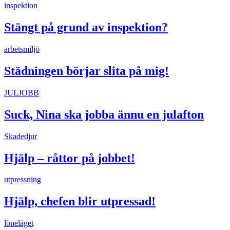
inspektion
Stängt på grund av inspektion?
arbetsmiljö
Städningen börjar slita på mig!
JULJOBB
Suck, Nina ska jobba ännu en julafton
Skadedjur
Hjälp – råttor på jobbet!
utpressning
Hjälp, chefen blir utpressad!
löneläget