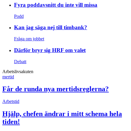
Fyra poddavsnitt du inte vill missa
Podd
Kan jag säga nej till timbank?
Fråga om jobbet
Därför bryr sig HRF om valet
Debatt
Arbetslivsakuten
mertid
Får de runda nya mertidsreglerna?
Arbetstid
Hjälp, chefen ändrar i mitt schema hela
tiden!