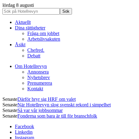
lördag 8 augusti
Aktuellt
Dina rättigheter
Fråga om jobbet
Arbetslivsakuten
Åsikt
Chefred.
Debatt
Om Hotellrevyn
Annonsera
Nyhetsbrev
Prenumerera
Kontakt
Senaste
Därför bryr sig HRF om valet
Senaste
När Hotellrevyn slog svenskt rekord i simpelhet
Senaste
Så var vår jobbsommar
Senaste
Fonderna som bara är till för branschfolk
Facebook
Linkedin
Instagram