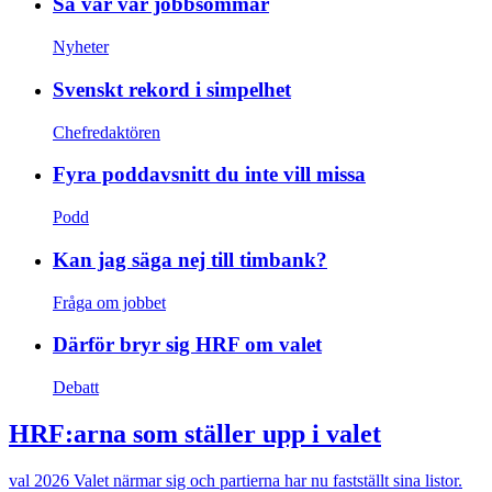
Så var vår jobbsommar
Nyheter
Svenskt rekord i simpelhet
Chefredaktören
Fyra poddavsnitt du inte vill missa
Podd
Kan jag säga nej till timbank?
Fråga om jobbet
Därför bryr sig HRF om valet
Debatt
HRF:arna som ställer upp i valet
val 2026
Valet närmar sig och partierna har nu fastställt sina listor.