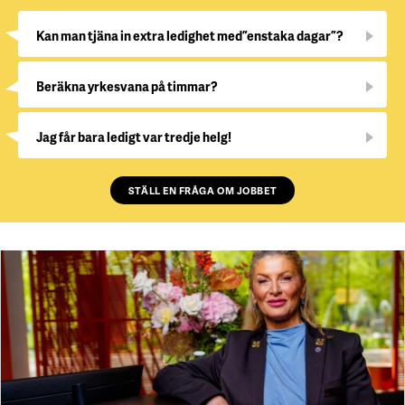
Kan man tjäna in extra ledighet med ”enstaka dagar”?
Beräkna yrkesvana på timmar?
Jag får bara ledigt var tredje helg!
STÄLL EN FRÅGA OM JOBBET