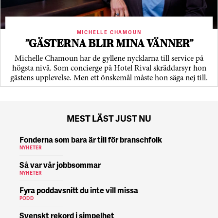
MICHELLE CHAMOUN
”GÄSTERNA BLIR MINA VÄNNER”
Michelle Chamoun har de gyllene nycklarna till service på
högsta nivå. Som concierge på Hotel Rival skräddarsyr hon
gästens upp­levelse. Men ett önskemål måste hon säga nej till.
MEST LÄST JUST NU
Fonderna som bara är till för branschfolk
NYHETER
Så var vår jobbsommar
NYHETER
Fyra poddavsnitt du inte vill missa
PODD
Svenskt rekord i simpelhet