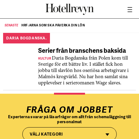
HRF:ARNA SOM SKA PÅVERKA DIN LÖN
SENASTE
SE
DARIA BOGDANSKA.
Serier från branschens baksida
KULTUR
Daria Bogdanska från Polen kom till
Sverige för ett bättre liv. I stället fick hon
jobba till slavlön hos oseriösa arbetsgivare i
Malmös krogvärld. Nu har hon samlat sina
upplevelser i serieromanen Wage slaves.
FRÅGA OM JOBBET
Experterna svarar på läsarfrågor om allt från schemaläggning till
personalmat
VÄLJ KATEGORI