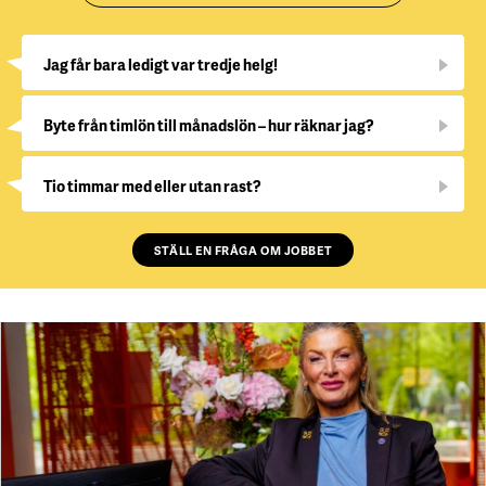
Jag får bara ledigt var tredje helg!
Byte från timlön till månadslön – hur räknar jag?
Tio timmar med eller utan rast?
STÄLL EN FRÅGA OM JOBBET