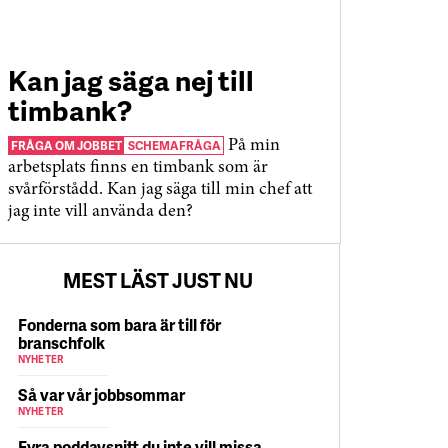
Kan jag säga nej till
timbank?
FRÅGA OM JOBBET
SCHEMAFRÅGA
På min
arbetsplats finns en timbank som är
svårförstådd. Kan jag säga till min chef att
jag inte vill använda den?
MEST LÄST JUST NU
Fonderna som bara är till för
branschfolk
NYHETER
Så var vår jobbsommar
NYHETER
Fyra poddavsnitt du inte vill missa