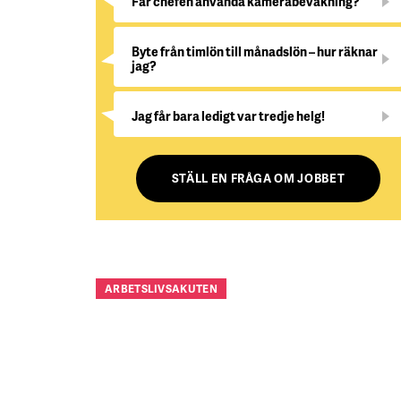
Får chefen använda kamerabevakning?
Byte från timlön till månadslön – hur räknar
jag?
Jag får bara ledigt var tredje helg!
STÄLL EN FRÅGA OM JOBBET
ARBETSLIVSAKUTEN