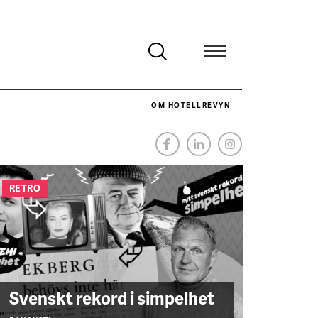
OM HOTELLREVYN
NÄR HOTELLREVYN SLOG SVENSKT REKORD I SIMPELHET
SENASTE
RETRO
Svenskt rekord i simpelhet