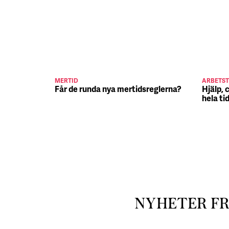
MERTID
ARBETST
Får de runda nya mertidsreglerna?
Hjälp, 
hela ti
NYHETER F