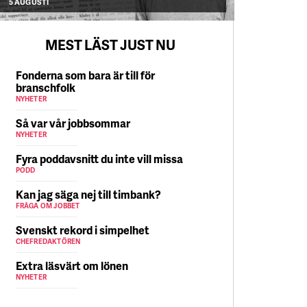
5 AUGUSTI
MEST LÄST JUST NU
Fonderna som bara är till för
branschfolk
NYHETER
Så var vår jobbsommar
NYHETER
Fyra poddavsnitt du inte vill missa
PODD
Kan jag säga nej till timbank?
FRÅGA OM JOBBET
Svenskt rekord i simpelhet
CHEFREDAKTÖREN
Extra läsvärt om lönen
NYHETER