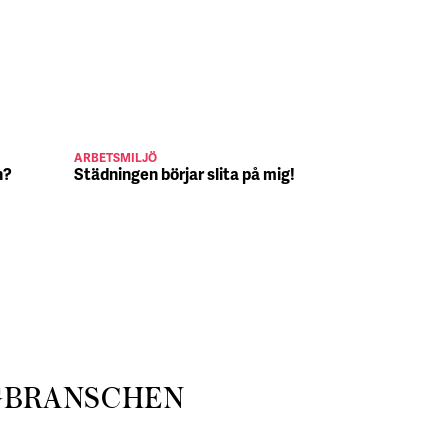
ARBETSMILJÖ
JULJOBB
n?
Städningen börjar slita på mig!
Suck, Nina 
julafton
GBRANSCHEN