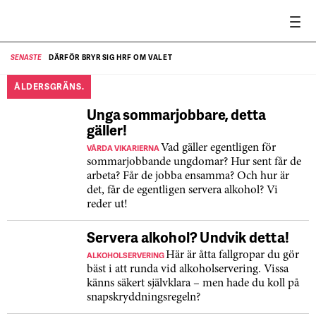
DÄRFÖR BRYR SIG HRF OM VALET
SENASTE
SE
ÅLDERSGRÄNS.
Unga sommarjobbare, detta
gäller!
VÅRDA VIKARIERNA
Vad gäller egentligen för
sommarjobbande ungdomar? Hur sent får de
arbeta? Får de jobba ensamma? Och hur är
det, får de egentligen servera alkohol? Vi
reder ut!
Servera alkohol? Undvik detta!
ALKOHOLSERVERING
Här är åtta fallgropar du gör
bäst i att runda vid alkoholservering. Vissa
känns säkert självklara – men hade du koll på
snapskryddningsregeln?