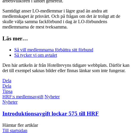
arbetsvillkoren i landet generellt.
Samtidigt anser LO-medlemmar i lägre grad än andra att
medlemskapet är prisvärt. Och på frågan om det är troligt att de
skulle välja samma fackförbund i dag är LO-förbundens
medlemmarna de mest tveksamma.
Läs mer…
Så vill medlemmarna förbättra sitt förbund
Så tycker vi om avtalet
Den här artikeln är från Hotellrevyns tidigare webbplats. Därför kan
det till exempel saknas bilder eller finnas länkar som inte fungerar.
Dela
Dela
Tipsa
HRF:s medlemsavgift
Nyheter
Nyheter
Introduktionsavgift lockar 575 till HRF
Hämtar fler artiklar
Till startsidan