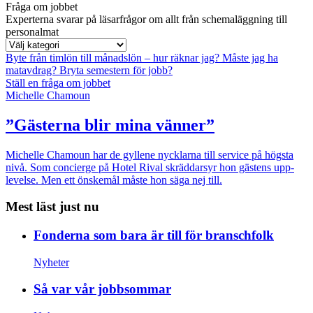
Fråga om jobbet
Experterna svarar på läsarfrågor om allt från schemaläggning till
personalmat
Byte från timlön till månadslön – hur räknar jag?
Måste jag ha
matavdrag?
Bryta semestern för jobb?
Ställ en fråga om jobbet
Michelle Chamoun
”Gästerna blir mina vänner”
Michelle Chamoun har de gyllene nycklarna till service på högsta
nivå. Som concierge på Hotel Rival skräddarsyr hon gästens upp­
levelse. Men ett önskemål måste hon säga nej till.
Mest läst just nu
Fonderna som bara är till för branschfolk
Nyheter
Så var vår jobbsommar