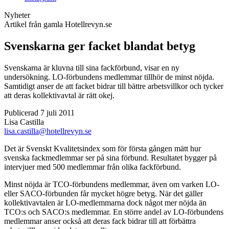
Nyheter
Artikel från gamla Hotellrevyn.se
Svenskarna ger facket blandat betyg
Svenskarna är kluvna till sina fackförbund, visar en ny
undersökning. LO-förbundens medlemmar tillhör de minst nöjda.
Samtidigt anser de att facket bidrar till bättre arbetsvillkor och tycker
att deras kollektivavtal är rätt okej.
Publicerad 7 juli 2011
Lisa Castilla
lisa.castilla@hotellrevyn.se
Det är Svenskt Kvalitetsindex som för första gången mätt hur
svenska fackmedlemmar ser på sina förbund. Resultatet bygger på
intervjuer med 500 medlemmar från olika fackförbund.
Minst nöjda är TCO-förbundens medlemmar, även om varken LO-
eller SACO-förbunden får mycket högre betyg. När det gäller
kollektivavtalen är LO-medlemmarna dock något mer nöjda än
TCO:s och SACO:s medlemmar. En större andel av LO-förbundens
medlemmar anser också att deras fack bidrar till att förbättra