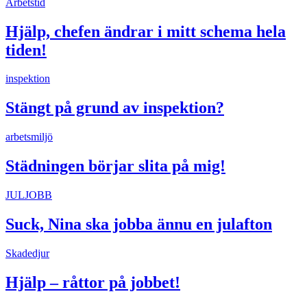
Arbetstid
Hjälp, chefen ändrar i mitt schema hela
tiden!
inspektion
Stängt på grund av inspektion?
arbetsmiljö
Städningen börjar slita på mig!
JULJOBB
Suck, Nina ska jobba ännu en julafton
Skadedjur
Hjälp – råttor på jobbet!