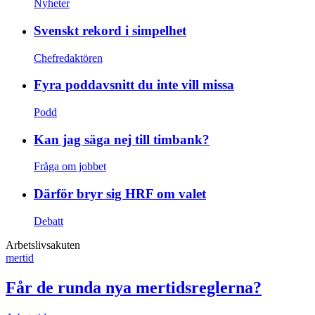
Nyheter
Svenskt rekord i simpelhet
Chefredaktören
Fyra poddavsnitt du inte vill missa
Podd
Kan jag säga nej till timbank?
Fråga om jobbet
Därför bryr sig HRF om valet
Debatt
Arbetslivsakuten
mertid
Får de runda nya mertidsreglerna?