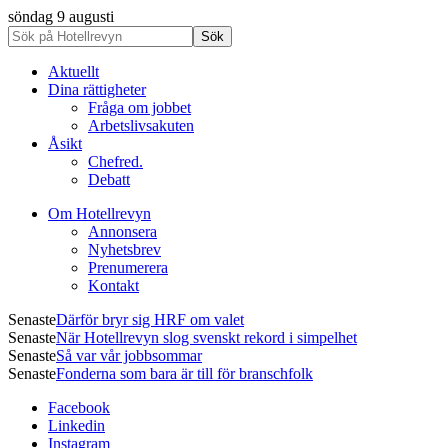
söndag 9 augusti
Aktuellt
Dina rättigheter
Fråga om jobbet
Arbetslivsakuten
Åsikt
Chefred.
Debatt
Om Hotellrevyn
Annonsera
Nyhetsbrev
Prenumerera
Kontakt
Senaste
Därför bryr sig HRF om valet
Senaste
När Hotellrevyn slog svenskt rekord i simpelhet
Senaste
Så var vår jobbsommar
Senaste
Fonderna som bara är till för branschfolk
Facebook
Linkedin
Instagram