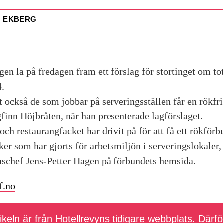
N EKBERG
en la på fredagen fram ett förslag för stortinget om to
4.
tt också de som jobbar på serveringsställen får en rökfri
finn Höjbråten, när han presenterade lagförslaget.
och restaurangfacket har drivit på för att få ett rökförb
ker som har gjorts för arbetsmiljön i serveringslokaler,
nschef Jens-Petter Hagen på förbundets hemsida.
f.no
keln är från Hotellrevyns tidigare webbplats. Därför