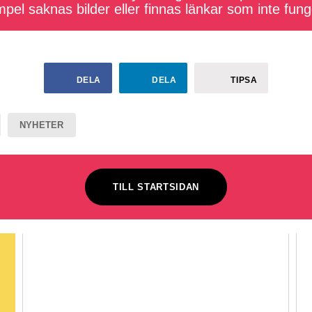
pel saknas bilder eller finnas länkar som inte fung
DELA
DELA
TIPSA
NYHETER
TILL STARTSIDAN