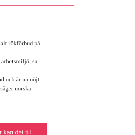
talt rökförbud på
 arbetsmiljö, sa
ud och är nu nöjt.
 säger norska
 kan det till