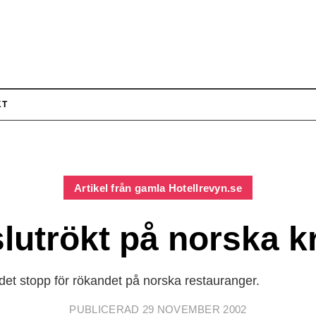
KT
Artikel från gamla Hotellrevyn.se
slutrökt på norska k
r det stopp för rökandet på norska restauranger.
PUBLICERAD 29 NOVEMBER 2002