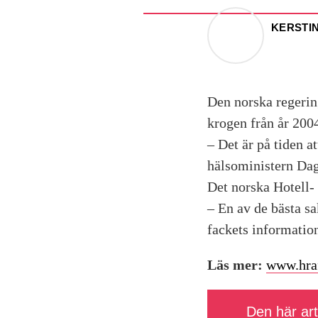
KERSTI
Den norska regering
krogen från år 200
– Det är på tiden a
hälsoministern Dag
Det norska Hotell- 
– En av de bästa sa
fackets informatio
Läs mer:
www.hra
Den här arti