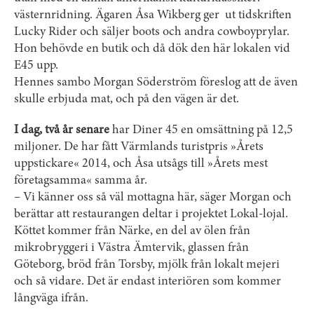
västernridning. Ägaren Åsa Wikberg ger ut tidskriften
Lucky Rider och säljer boots och andra cowboyprylar.
Hon behövde en butik och då dök den här lokalen vid
E45 upp.
Hennes sambo Morgan Söderström föreslog att de även
skulle erbjuda mat, och på den vägen är det.
I dag, två år senare
har Diner 45 en omsättning på 12,5
miljoner. De har fått Värmlands turistpris »Årets
uppstickare« 2014, och Åsa utsågs till »Årets mest
företagsamma« samma år.
– Vi känner oss så väl mottagna här, säger Morgan och
berättar att restaurangen deltar i projektet Lokal-lojal.
Köttet kommer från Närke, en del av ölen från
mikrobryggeri i Västra Ämtervik, glassen från
Göteborg, bröd från Torsby, mjölk från lokalt mejeri
och så vidare. Det är endast interiören som kommer
långväga ifrån.