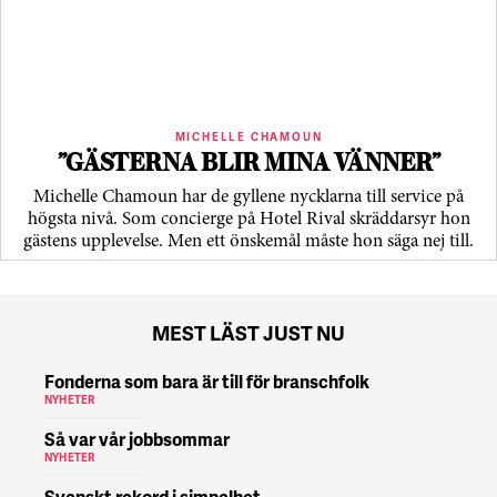
MICHELLE CHAMOUN
”GÄSTERNA BLIR MINA VÄNNER”
Michelle Chamoun har de gyllene nycklarna till service på
högsta nivå. Som concierge på Hotel Rival skräddarsyr hon
gästens upp­levelse. Men ett önskemål måste hon säga nej till.
MEST LÄST JUST NU
Fonderna som bara är till för branschfolk
NYHETER
Så var vår jobbsommar
NYHETER
Svenskt rekord i simpelhet