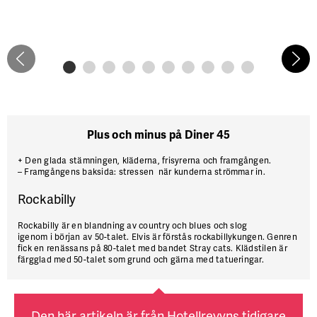
Plus och minus på Diner 45
+
Den glada stämningen, kläderna, frisyrerna och framgången.
–
Framgångens baksida: stressen när kunderna strömmar in.
Rockabilly
Rockabilly är en blandning av country och blues och slog
igenom i början av 50-talet. Elvis är förstås rockabillykungen. Genren
fick en renässans på 80-talet med bandet Stray cats. Klädstilen är
färgglad med 50-talet som grund och gärna med tatueringar.
Den här artikeln är från Hotellrevyns tidigare