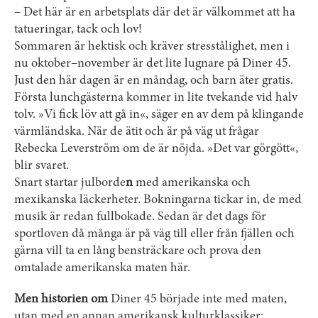
– Det här är en arbetsplats där det är välkommet att ha
tatueringar, tack och lov!
Sommaren är hektisk och kräver stresstålighet, men i
nu oktober–november är det lite lugnare på Diner 45.
Just den här dagen är en måndag, och barn äter gratis.
Första lunchgästerna kommer in lite tvekande vid halv
tolv. »Vi fick löv att gå in«, säger en av dem på klingande
värmländska. När de ätit och är på väg ut frågar
Rebecka Leverström om de är nöjda. »Det var görgött«,
blir svaret.
Snart startar julborde
n
med amerikanska och
mexikanska läckerheter. Bokningarna tickar in, de med
musik är redan fullbokade. Sedan är det dags för
sportloven då många är på väg till eller från fjällen och
gärna vill ta en lång bensträckare och prova den
omtalade amerikanska maten här.
Men historien om
Diner 45 började inte med maten,
utan med en annan amerikansk kulturklassiker: