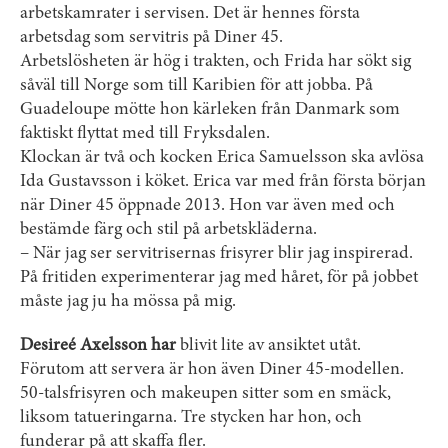
arbetskamrater i servisen. Det är hennes första
arbetsdag som servitris på Diner 45.
Arbetslösheten är hög i trakten, och Frida har sökt sig
såväl till Norge som till Karibien för att jobba. På
Guadeloupe mötte hon kärleken från Danmark som
faktiskt flyttat med till Fryksdalen.
Klockan är två och kocken Erica Samuelsson ska avlösa
Ida Gustavsson i köket. Erica var med från första början
när Diner 45 öppnade 2013. Hon var även med och
bestämde färg och stil på arbetskläderna.
– När jag ser servitrisernas frisyrer blir jag inspirerad.
På fritiden experimenterar jag med håret, för på jobbet
måste jag ju ha mössa på mig.
Desireé Axelsson har
blivit lite av ansiktet utåt.
Förutom att servera är hon även Diner 45-modellen.
50-talsfrisyren och makeupen sitter som en smäck,
liksom tatueringarna. Tre stycken har hon, och
funderar på att skaffa fler.