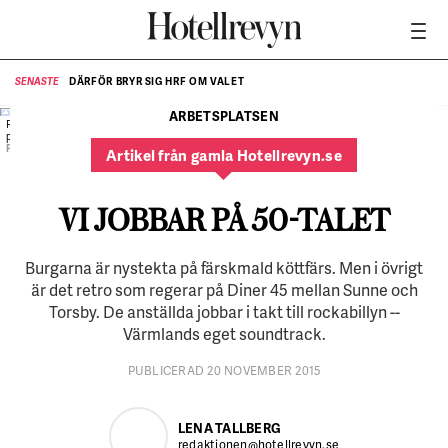
DÄRFÖR BRYR SIG HRF OM VALET
SENASTE
SE
ARBETSPLATSEN
Frida Löfgren gör sitt första arbetspass
på Diner 45.
FOTO:
Maria Annas
Artikel från gamla Hotellrevyn.se
VI JOBBAR PÅ 50-TALET
Burgarna är nystekta på färskmald köttfärs. Men i övrigt
är det retro som regerar på Diner 45 mellan Sunne och
Torsby. De anställda jobbar i takt till rockabillyn --
Värmlands eget soundtrack.
PUBLICERAD 20 NOVEMBER 2015
LENA TALLBERG
redaktionen@hotellrevyn.se