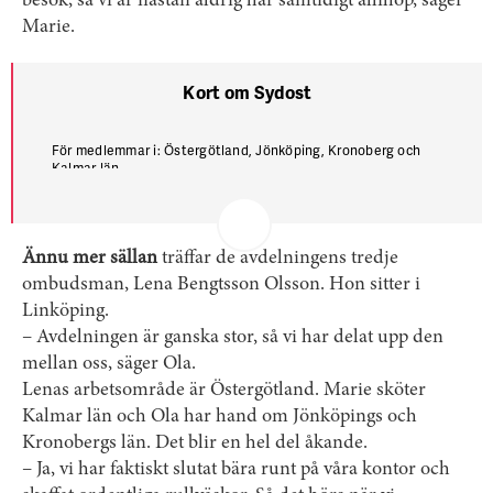
besök, så vi är nästan aldrig här samtidigt allihop, säger
Marie.
Kort om Sydost
För medlemmar i
: Öster­götland, Jönköping, Kronoberg och
Kalmar län.
Expedition
: Växjö.
Anställda
: Marie Stang, ombudsman och kassör, Junice
Muranius, assistent, Ola Löfquist och Lena Bengtsson Olsson,
Ännu mer sällan
träffar de avdelningens tredje
ombudsmän. I januari får avdelningen en ny ombudsman, Stefan
Johnsson.
ombudsman, Lena Bengtsson Olsson. Hon sitter i
Avdelningens ordförande
: Stefan Davidsson.
Linköping.
Antal medlemmar
: 3642.
– Avdelningen är ganska stor, så vi har delat upp den
mellan oss, säger Ola.
Lenas arbetsområde är Öster­götland. Marie sköter
Kalmar län och Ola har hand om Jönköpings och
Kronobergs län. Det blir en hel del åkande.
– Ja, vi har faktiskt slutat bära runt på våra kontor och