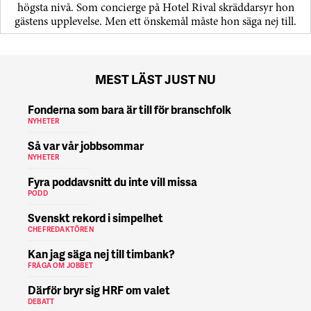
högsta nivå. Som concierge på Hotel Rival skräddarsyr hon
gästens upp­levelse. Men ett önskemål måste hon säga nej till.
MEST LÄST JUST NU
Fonderna som bara är till för branschfolk
NYHETER
Så var vår jobbsommar
NYHETER
Fyra poddavsnitt du inte vill missa
PODD
Svenskt rekord i simpelhet
CHEFREDAKTÖREN
Kan jag säga nej till timbank?
FRÅGA OM JOBBET
Därför bryr sig HRF om valet
DEBATT