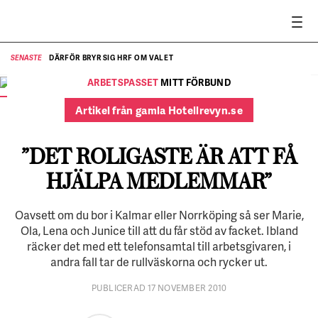
DÄRFÖR BRYR SIG HRF OM VALET
SENASTE
SE
ARBETSPASSET
MITT FÖRBUND
Junice Muranius, Marie Stang och Ola Löfquist på HRF-kontoret
i Växjö.
FOTO:
Mats Samuelsson
Artikel från gamla Hotellrevyn.se
”DET ROLIGASTE ÄR ATT FÅ
HJÄLPA MEDLEMMAR”
Oavsett om du bor i Kalmar eller Norrköping så ser Marie,
Ola, Lena och Junice till att du får stöd av facket. Ibland
räcker det med ett telefonsamtal till arbetsgivaren, i
andra fall tar de rullväskorna och rycker ut.
PUBLICERAD 17 NOVEMBER 2010