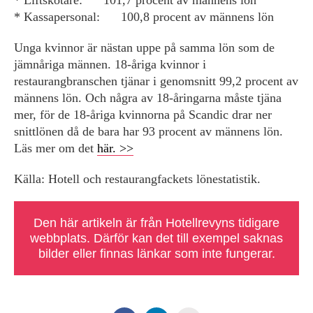
* Liftskötare: 101,7 procent av männens lön
* Kassapersonal: 100,8 procent av männens lön
Unga kvinnor är nästan uppe på samma lön som de
jämnåriga männen. 18-åriga kvinnor i
restaurangbranschen tjänar i genomsnitt 99,2 procent av
männens lön. Och några av 18-åringarna måste tjäna
mer, för de 18-åriga kvinnorna på Scandic drar ner
snittlönen då de bara har 93 procent av männens lön.
Läs mer om det
här. >>
Källa: Hotell och restaurangfackets lönestatistik.
Den här artikeln är från Hotellrevyns tidigare
webbplats. Därför kan det till exempel saknas
bilder eller finnas länkar som inte fungerar.