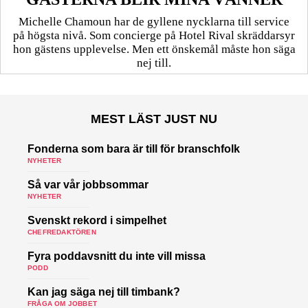
Michelle Chamoun har de gyllene nycklarna till service
på högsta nivå. Som concierge på Hotel Rival skräddarsyr
hon gästens upp­levelse. Men ett önskemål måste hon säga
nej till.
MEST LÄST JUST NU
Fonderna som bara är till för branschfolk
NYHETER
Så var vår jobbsommar
NYHETER
Svenskt rekord i simpelhet
CHEFREDAKTÖREN
Fyra poddavsnitt du inte vill missa
PODD
Kan jag säga nej till timbank?
FRÅGA OM JOBBET