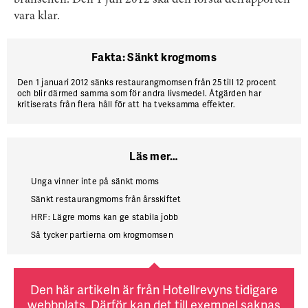
branschen. Den 1 juli 2012 ska den första delrapporten
vara klar.
Fakta: Sänkt krogmoms
Den 1 januari 2012 sänks restaurangmomsen från 25 till 12 procent
och blir därmed samma som för andra livsmedel. Åtgärden har
kritiserats från flera håll för att ha tveksamma effekter.
Läs mer…
Unga vinner inte på sänkt moms
Sänkt restaurangmoms från årsskiftet
HRF: Lägre moms kan ge stabila jobb
Så tycker partierna om krogmomsen
Den här artikeln är från Hotellrevyns tidigare
webbplats. Därför kan det till exempel saknas