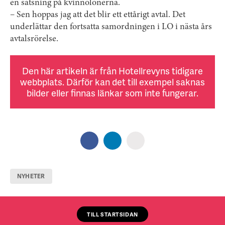
en satsning på kvinnolönerna.
– Sen hoppas jag att det blir ett ettårigt avtal. Det
underlättar den fortsatta samordningen i LO i nästa års
avtalsrörelse.
Den här artikeln är från Hotellrevyns tidigare
webbplats. Därför kan det till exempel saknas
bilder eller finnas länkar som inte fungerar.
NYHETER
TILL STARTSIDAN