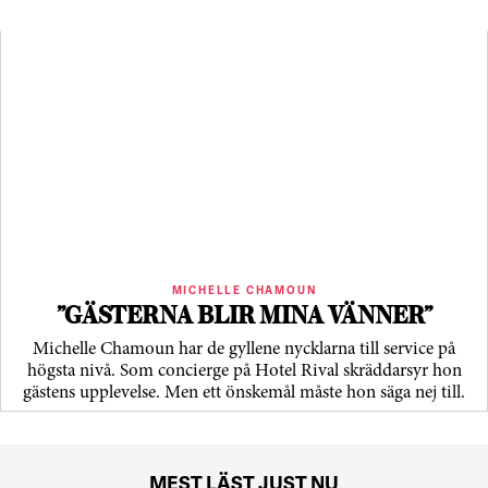
MICHELLE CHAMOUN
”GÄSTERNA BLIR MINA VÄNNER”
Michelle Chamoun har de gyllene nycklarna till service på
högsta nivå. Som concierge på Hotel Rival skräddarsyr hon
gästens upp­levelse. Men ett önskemål måste hon säga nej till.
MEST LÄST JUST NU