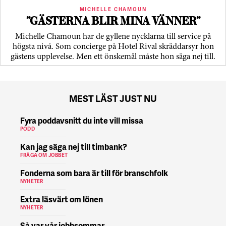
MICHELLE CHAMOUN
”GÄSTERNA BLIR MINA VÄNNER”
Michelle Chamoun har de gyllene nycklarna till service på
högsta nivå. Som concierge på Hotel Rival skräddarsyr hon
gästens upp­levelse. Men ett önskemål måste hon säga nej till.
MEST LÄST JUST NU
Fyra poddavsnitt du inte vill missa
PODD
Kan jag säga nej till timbank?
FRÅGA OM JOBBET
Fonderna som bara är till för branschfolk
NYHETER
Extra läsvärt om lönen
NYHETER
Så var vår jobbsommar