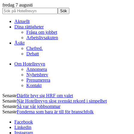
fredag 7 augusti
Aktuellt
Dina rättigheter
Fråga om jobbet
Arbetslivsakuten
Åsikt
Chefred.
Debatt
Om Hotellrevyn
Annonsera
Nyhetsbrev
Prenumerera
Kontakt
Senaste
Därför bryr sig HRF om valet
Senaste
När Hotellrevyn slog svenskt rekord i simpelhet
Senaste
Så var vår jobbsommar
Senaste
Fonderna som bara är till för branschfolk
Facebook
Linkedin
Instagram