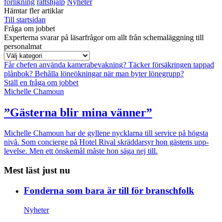
förlikning
rättshjälp
Nyheter
Hämtar fler artiklar
Till startsidan
Fråga om jobbet
Experterna svarar på läsarfrågor om allt från schemaläggning till
personalmat
Får chefen använda kamerabevakning?
Täcker försäkringen tappad
plånbok?
Behålla löneökningar när man byter lönegrupp?
Ställ en fråga om jobbet
Michelle Chamoun
”Gästerna blir mina vänner”
Michelle Chamoun har de gyllene nycklarna till service på högsta
nivå. Som concierge på Hotel Rival skräddarsyr hon gästens upp­
levelse. Men ett önskemål måste hon säga nej till.
Mest läst just nu
Fonderna som bara är till för branschfolk
Nyheter