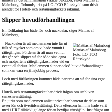
hälften av det sammanlagda yrkade beloppet, säger Mattias af
Malmborg, förbundsjurist på LO-TCO Rättsskydd som drivit
ärendet för Hotell- och restaurangfackets räkning.
Slipper huvudförhandlingen
En förlikning har både för- och nackdelar, säger Mattias af
Malmborg.
– Nackdelen är att medlemmen inte får ut
fullt så mycket som om vi hade vunnit i
Mattias af Malmborg.
rättegången. Fördelen är att man vet hur
Foto: LO-TCO
det går och slipper stå för både sina egna
Rättsskydd
och motpartens rättegångskostnader vid en
eventuell förlust. Medlemmen slipper också huvudförhandlingen
som kan vara en jättejobbig process.
I och med förlikningen kommer båda parterna att stå för sina egna
rättegångskostnader.
Hotell- och restaurangfacket har drivit frågan om utebliven
semesterersättning.
En jurist som medlemmen anlitat privat har hanterat de delar som
avser lön och övertidsersättning. Detta eftersom han inte hade varit
med i HRF tillräckligt länge för att beviljas rättshjälp. Just frågor om