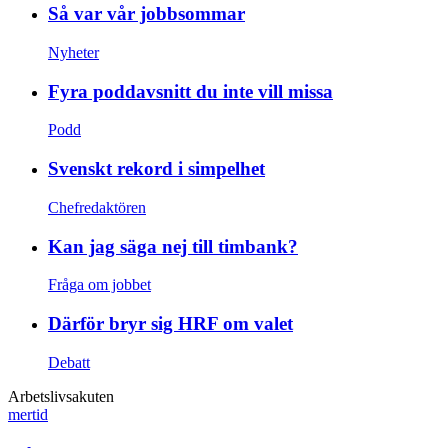
Så var vår jobbsommar
Nyheter
Fyra poddavsnitt du inte vill missa
Podd
Svenskt rekord i simpelhet
Chefredaktören
Kan jag säga nej till timbank?
Fråga om jobbet
Därför bryr sig HRF om valet
Debatt
Arbetslivsakuten
mertid