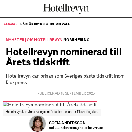
DÄRFÖR BRYR SIG HRF OM VALET
SENASTE
SE
NYHETER | OM HOTELLREVYN
NOMINERING
Hotellrevyn nominerad till
Årets tidskrift
Hotellrevyn kan prisas som Sveriges bästa tidskrift inom
fackpress.
PUBLICERAD 18 SEPTEMBER 2025
Hotellrevyn kan vinna kategorin för fackpress under Tidskriftsgalan.
SOFIA ANDERSSON
sofia.andersson@hotellrevyn.se