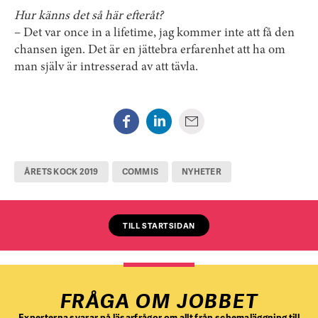
Hur känns det så här efteråt?
– Det var once in a lifetime, jag kommer inte att få den
chansen igen. Det är en jättebra erfarenhet att ha om
man själv är intresserad av att tävla.
ÅRETS KOCK 2019
COMMIS
NYHETER
TILL STARTSIDAN
FRÅGA OM JOBBET
Experterna svarar på läsarfrågor om allt från schemaläggning till