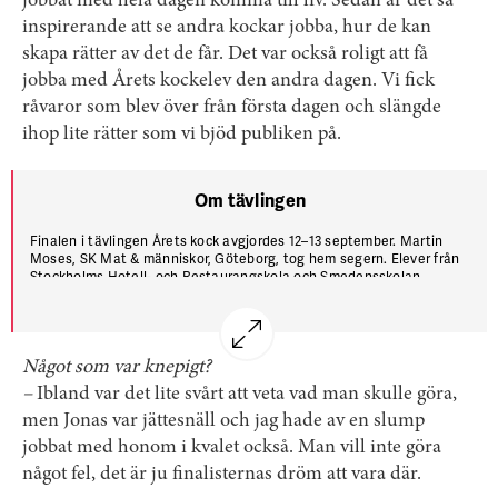
jobbat med hela dagen komma till liv. Sedan är det så
inspirerande att se andra kockar jobba, hur de kan
skapa rätter av det de får. Det var också roligt att få
jobba med Årets kockelev den andra dagen. Vi fick
råvaror som blev över från första dagen och slängde
ihop lite rätter som vi bjöd publiken på.
Om tävlingen
Finalen i tävlingen Årets kock avgjordes 12–13 september. Martin
Moses, SK Mat & människor, Göteborg, tog hem segern. Elever från
Stockholms Hotell- och Restaurangskola och Smedensskolan,
Smedjebacken, assisterade kockarna.
Något som var knepigt?
–
Ibland var det lite svårt att veta vad man skulle göra,
men Jonas var jättesnäll och jag hade av en slump
jobbat med honom i kvalet också. Man vill inte göra
något fel, det är ju finalisternas dröm att vara där.