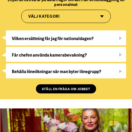
personalmat
VÄLJ KATEGORI
Vilken ersättning får jag för nationaldagen?
Får chefen använda kamerabevakning?
Behålla löneökningar när man byter lönegrupp?
STÄLL EN FRÅGA OM JOBBET