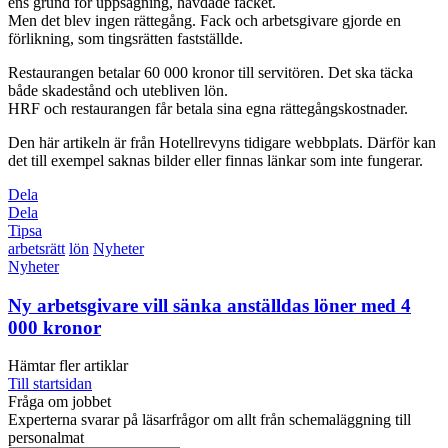
ens grund för uppsägning, hävdade facket.
Men det blev ingen rättegång. Fack och arbetsgivare gjorde en
förlikning, som tingsrätten fastställde.
Restaurangen betalar 60 000 kronor till servitören. Det ska täcka
både skadestånd och utebliven lön.
HRF och restaurangen får betala sina egna rättegångskostnader.
Den här artikeln är från Hotellrevyns tidigare webbplats. Därför kan
det till exempel saknas bilder eller finnas länkar som inte fungerar.
Dela
Dela
Tipsa
arbetsrätt
lön
Nyheter
Nyheter
Ny arbetsgivare vill sänka anställdas löner med 4
000 kronor
Hämtar fler artiklar
Till startsidan
Fråga om jobbet
Experterna svarar på läsarfrågor om allt från schemaläggning till
personalmat