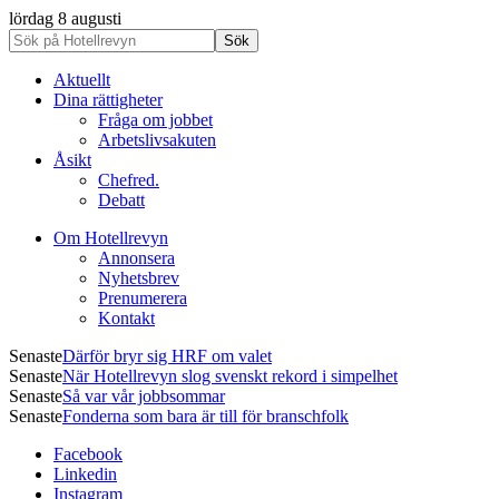
lördag 8 augusti
Aktuellt
Dina rättigheter
Fråga om jobbet
Arbetslivsakuten
Åsikt
Chefred.
Debatt
Om Hotellrevyn
Annonsera
Nyhetsbrev
Prenumerera
Kontakt
Senaste
Därför bryr sig HRF om valet
Senaste
När Hotellrevyn slog svenskt rekord i simpelhet
Senaste
Så var vår jobbsommar
Senaste
Fonderna som bara är till för branschfolk
Facebook
Linkedin
Instagram