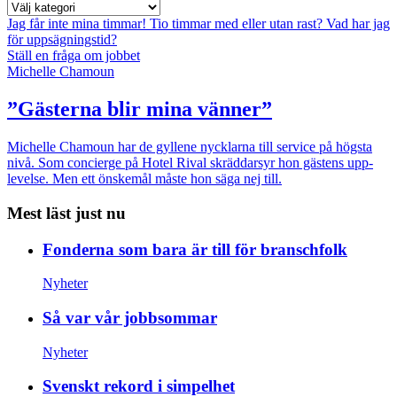
Jag får inte mina timmar!
Tio timmar med eller utan rast?
Vad har jag
för uppsägningstid?
Ställ en fråga om jobbet
Michelle Chamoun
”Gästerna blir mina vänner”
Michelle Chamoun har de gyllene nycklarna till service på högsta
nivå. Som concierge på Hotel Rival skräddarsyr hon gästens upp­
levelse. Men ett önskemål måste hon säga nej till.
Mest läst just nu
Fonderna som bara är till för branschfolk
Nyheter
Så var vår jobbsommar
Nyheter
Svenskt rekord i simpelhet