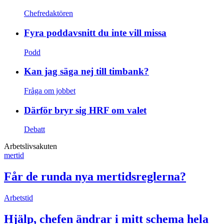
Chefredaktören
Fyra poddavsnitt du inte vill missa
Podd
Kan jag säga nej till timbank?
Fråga om jobbet
Därför bryr sig HRF om valet
Debatt
Arbetslivsakuten
mertid
Får de runda nya mertidsreglerna?
Arbetstid
Hjälp, chefen ändrar i mitt schema hela