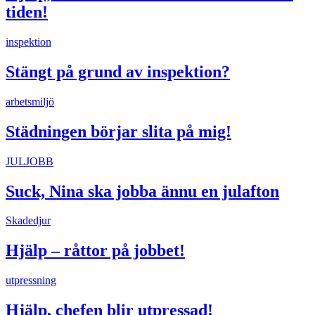
tiden!
inspektion
Stängt på grund av inspektion?
arbetsmiljö
Städningen börjar slita på mig!
JULJOBB
Suck, Nina ska jobba ännu en julafton
Skadedjur
Hjälp – råttor på jobbet!
utpressning
Hjälp, chefen blir utpressad!