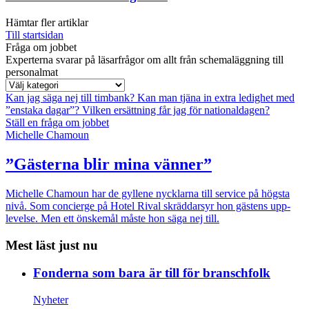
Hämtar fler artiklar
Till startsidan
Fråga om jobbet
Experterna svarar på läsarfrågor om allt från schemaläggning till
personalmat
Kan jag säga nej till timbank?
Kan man tjäna in extra ledighet med
”enstaka dagar”?
Vilken ersättning får jag för nationaldagen?
Ställ en fråga om jobbet
Michelle Chamoun
”Gästerna blir mina vänner”
Michelle Chamoun har de gyllene nycklarna till service på högsta
nivå. Som concierge på Hotel Rival skräddarsyr hon gästens upp­
levelse. Men ett önskemål måste hon säga nej till.
Mest läst just nu
Fonderna som bara är till för branschfolk
Nyheter