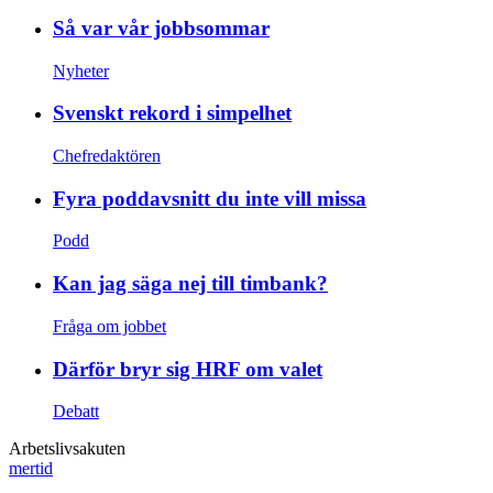
Så var vår jobbsommar
Nyheter
Svenskt rekord i simpelhet
Chefredaktören
Fyra poddavsnitt du inte vill missa
Podd
Kan jag säga nej till timbank?
Fråga om jobbet
Därför bryr sig HRF om valet
Debatt
Arbetslivsakuten
mertid