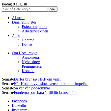
lördag 8 augusti
Aktuellt
Dina rättigheter
Fråga om jobbet
Arbetslivsakuten
Åsikt
Chefred.
Debatt
Om Hotellrevyn
Annonsera
Nyhetsbrev
Prenumerera
Kontakt
Senaste
Därför bryr sig HRF om valet
Senaste
När Hotellrevyn slog svenskt rekord i simpelhet
Senaste
Så var vår jobbsommar
Senaste
Fonderna som bara är till för branschfolk
Facebook
Linkedin
Instagram