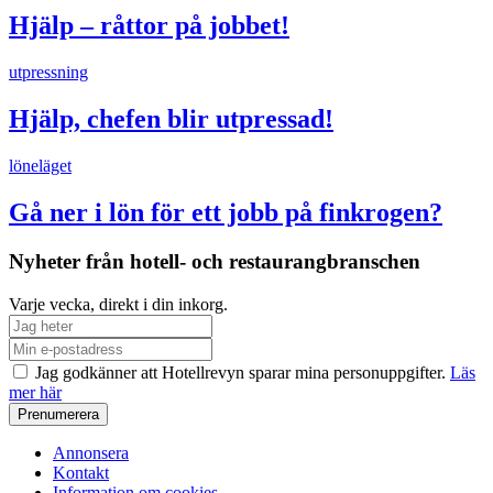
Hjälp – råttor på jobbet!
utpressning
Hjälp, chefen blir utpressad!
löneläget
Gå ner i lön för ett jobb på finkrogen?
Nyheter från hotell- och restaurangbranschen
Varje vecka, direkt i din inkorg.
Jag godkänner att Hotellrevyn sparar mina personuppgifter.
Läs
mer här
Annonsera
Kontakt
Information om cookies