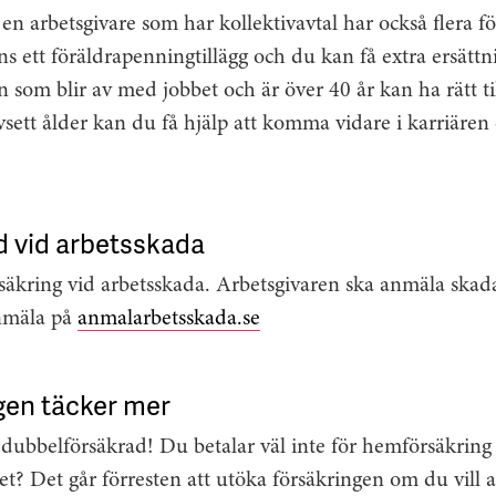
n arbetsgivare som har kollektivavtal har också flera f
nns ett föräldrapenningtillägg och du kan få extra ersätt
som blir av med jobbet och är över 40 år kan ha rätt til
ett ålder kan du få hjälp att komma vidare i karriären 
d vid arbetsskada
säkring vid arbetsskada. Arbetsgivaren ska anmäla skad
anmäla på
anmalarbetsskada.se
en täcker mer
r dubbelförsäkrad! Du betalar väl inte för hemförsäkrin
? Det går förresten att utöka försäkringen om du vill a