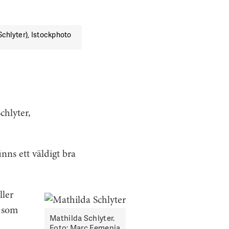
chlyter), Istockphoto
chlyter,
nns ett väldigt bra
ller
r som
Mathilda Schlyter.
Foto: Marc Femenia