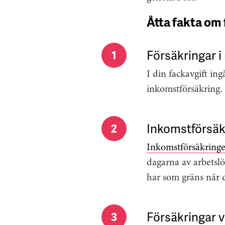
Åtta fakta om 
Försäkringar 
1
I din fackavgift in
inkomstförsäkring
Inkomstförsäk
2
Inkomstförsäkring
dagarna av arbetsl
har som gräns när 
Försäkringar vi
3