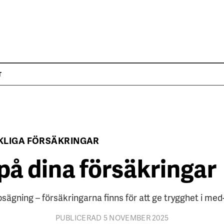
T
KLIGA FÖRSÄKRINGAR
 på dina försäkringar
psägning – försäkringarna finns för att ge trygghet i me
PUBLICERAD 5 NOVEMBER 2025