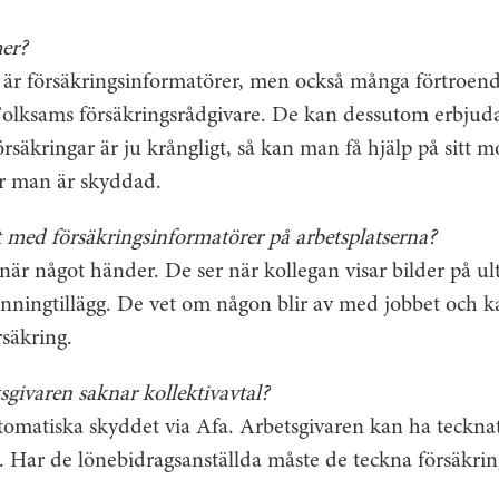
 mer?
är försäkringsinformatörer, men också många förtroen
Folksams försäkringsrådgivare. De kan dessutom erbjuda
örsäkringar är ju krångligt, så kan man få hjälp på sitt 
hur man är skyddad.
gt med försäkringsinformatörer på arbetsplatserna?
r något händer. De ser när kollegan visar bilder på ul
nningtillägg. De vet om någon blir av med jobbet och ka
säkring.
sgivaren saknar kollektivavtal?
tomatiska skyddet via Afa. Arbetsgivaren kan ha teckna
ga. Har de lönebidragsanställda måste de teckna försäkrin