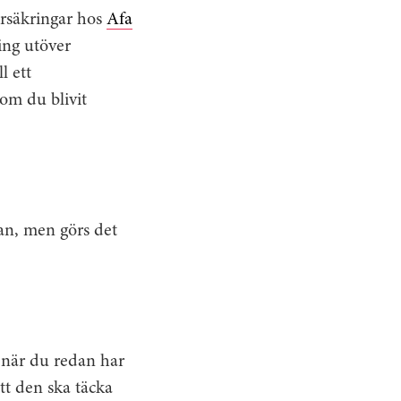
örsäkringar hos
Afa
ning utöver
l ett
om du blivit
an, men görs det
g när du redan har
tt den ska täcka