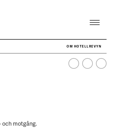
OM HOTELLREVYN
NÄR HOTELLREVYN SLOG SVENSKT REKORD I SIMPELHET
SENASTE
d- och motgång.