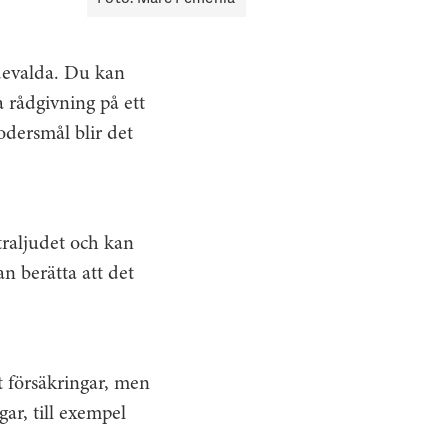
devalda. Du kan
 rådgivning på ett
modersmål blir det
traljudet och kan
n berätta att det
t försäkringar, men
gar, till exempel