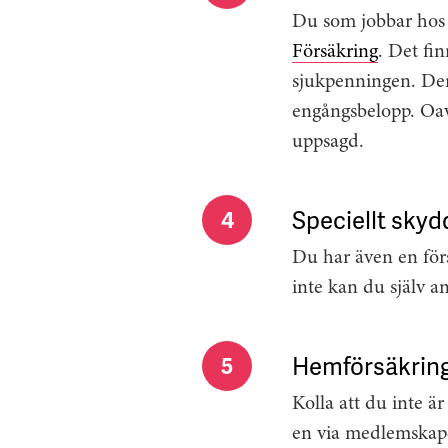
Du som jobbar hos e
Försäkring
. Det fi
sjukpenningen. Den 
engångsbelopp. Oavs
uppsagd.
Speciellt skyd
4
Du har även en för
inte kan du själv 
Hemförsäkring
5
Kolla att du inte ä
en via medlemskapet