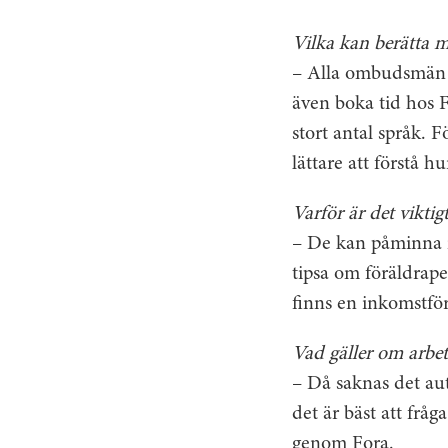
Vilka kan berätta
– Alla ombudsmän 
även boka tid hos 
stort antal språk. F
lättare att förstå 
Varför är det vikti
– De kan påminna nä
tipsa om föräldrape
finns en inkomstför
Vad gäller om arbet
– Då saknas det au
det är bäst att frå
genom Fora.