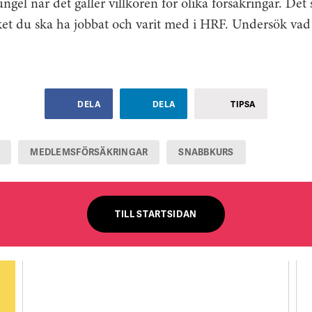
ungel när det gäller villkoren för olika försäkringar. Det 
et du ska ha jobbat och varit med i HRF. Undersök vad
DELA
DELA
TIPSA
MEDLEMSFÖRSÄKRINGAR
SNABBKURS
TILL STARTSIDAN