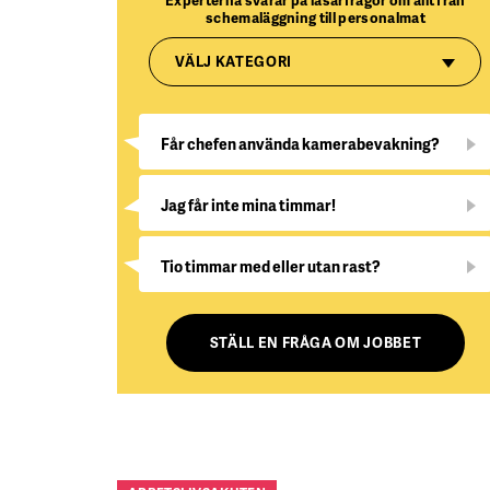
Experterna svarar på läsarfrågor om allt från
schemaläggning till personalmat
VÄLJ KATEGORI
Får chefen använda kamerabevakning?
Jag får inte mina timmar!
Tio timmar med eller utan rast?
STÄLL EN FRÅGA OM JOBBET