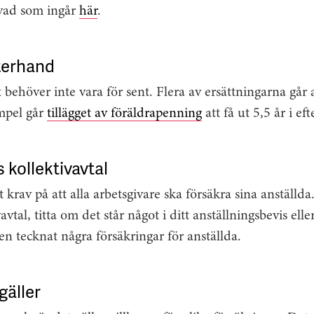
vad som ingår
här
.
fterhand
 behöver inte vara för sent. Flera av ersättningarna går at
empel går
tillägget av föräldrapenning
att få ut 5,5 år i ef
 kollektivavtal
 krav på att alla arbetsgivare ska försäkra sina anställda
avtal, titta om det står något i ditt anställningsbevis elle
n tecknat några försäkringar för anställda.
gäller