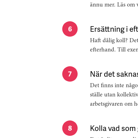
ännu mer. Läs om 
Ersättning i e
6
Haft dålig koll? Det
efterhand. Till ex
När det saknas
7
Det finns inte något
ställe utan kollektiv
arbetsgivaren om he
Kolla vad som 
8