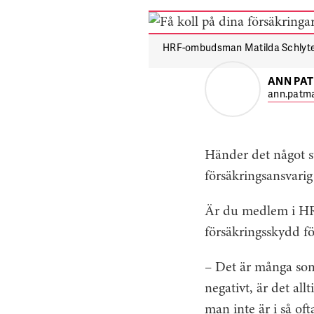
HRF-ombudsman Matilda Schlyter 
ANN PA
ann.patma
Händer det något st
försäkringsansvari
Är du medlem i HRF 
försäkringsskydd fö
– Det är många som 
negativt, är det all
man inte är i så oft