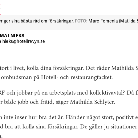
ger sina bästa råd om försäkringar.
FOTO:
Marc Femenia (Matilda S
TMALNIEKS
lnieks@hotellrevyn.se
ort i livet, kolla dina försäkringar. Det råder Mathilda S
g ombudsman på Hotell- och restaurangfacket.
och jobbar på en arbetsplats med kollektivavtal? Då fi
r både jobb och fritid, säger Mathilda Schlyter.
inte inser hur bra det är. Händer något stort, positivt e
tid bra att kolla sina försäkringar. De gäller ju situatione
a.