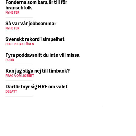
Fonderna som bara är till för
branschfolk
NYHETER
Så var vår jobbsommar
NYHETER
Svenskt rekord i simpelhet
CHEFREDAKTÖREN
Fyra poddavsnitt du inte vill missa
PODD
Kan jag säga nej till timbank?
FRÅGA OM JOBBET
Därför bryr sig HRF om valet
DEBATT