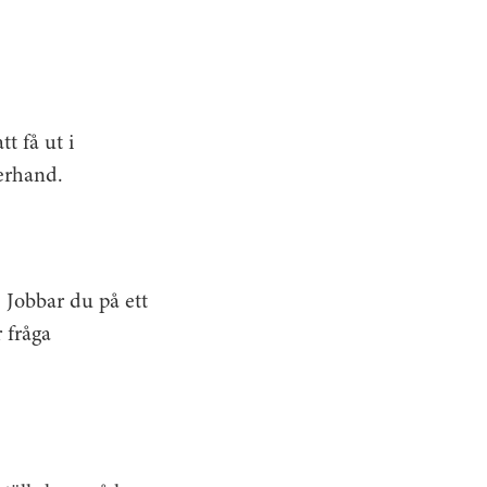
t få ut i
terhand.
. Jobbar du på ett
r fråga