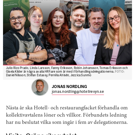
Julio Rizo Prado, Linda Larsson, Fanny Eriksson, Robin Johansson, Tomas Eriksson och
Gisela Kilder är några av alla HRF:are som är med i förhandlingsdelegationerna.
FOTO:
Daniel Nilsson, Stéfan Estassy, Pernilla Ahlsén, Jezzica Sunmo
JONAS NORDLING
jonas.nordling@hotellrevyn.se
Nästa år ska Hotell- och restaurangfacket förhandla om
kollektivavtalens löner och villkor. Förbundets ledning
har nu beslutat vilka som ingår i fem av delegationerna.