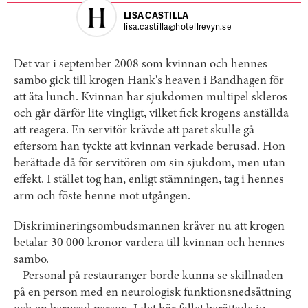
LISA CASTILLA
lisa.castilla@hotellrevyn.se
Det var i september 2008 som kvinnan och hennes
sambo gick till krogen Hank's heaven i Bandhagen för
att äta lunch. Kvinnan har sjukdomen multipel skleros
och går därför lite vingligt, vilket fick krogens anställda
att reagera. En servitör krävde att paret skulle gå
eftersom han tyckte att kvinnan verkade berusad. Hon
berättade då för servitören om sin sjukdom, men utan
effekt. I stället tog han, enligt stämningen, tag i hennes
arm och föste henne mot utgången.
Diskrimineringsombudsmannen kräver nu att krogen
betalar 30 000 kronor vardera till kvinnan och hennes
sambo.
– Personal på restauranger borde kunna se skillnaden
på en person med en neurologisk funktionsnedsättning