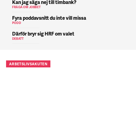
Kan jag säga nej till timbank?
FRÅGA OM JOBBET
Fyra poddavsnitt du inte vill missa
PODD
Därför bryr sig HRF om valet
DEBATT
ARBETSLIVSAKUTEN