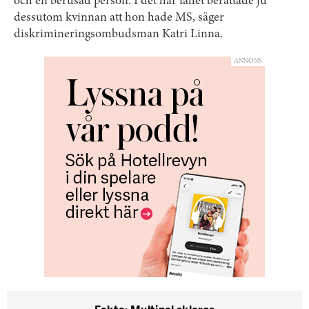
och en berusad person. I det här fallet berättade ju
dessutom kvinnan att hon hade MS, säger
diskrimineringsombudsman Katri Linna.
ANNONS