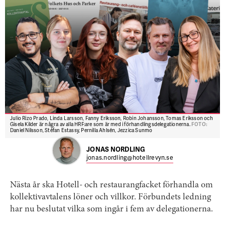
Julio Rizo Prado, Linda Larsson, Fanny Eriksson, Robin Johansson, Tomas Eriksson och
Gisela Kilder är några av alla HRF:are som är med i förhandlingsdelegationerna.
FOTO:
Daniel Nilsson, Stéfan Estassy, Pernilla Ahlsén, Jezzica Sunmo
JONAS NORDLING
jonas.nordling@hotellrevyn.se
Nästa år ska Hotell- och restaurangfacket förhandla om
kollektivavtalens löner och villkor. Förbundets ledning
har nu beslutat vilka som ingår i fem av delegationerna.