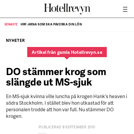
HRF:ARNA SOM SKA PÅVERKA DIN LÖN
SENASTE
SE
NYHETER
Artikel från gamla Hotellrevyn.se
DO stämmer krog som
slängde ut MS-sjuk
En MS-sjuk kvinna ville luncha på krogen Hank's heaven i
södra Stockholm. I stället blev hon utkastad för att
personalen trodde att hon var full. Nu stämmer DO
krogen.
PUBLICERAD 8 SEPTEMBER 2010