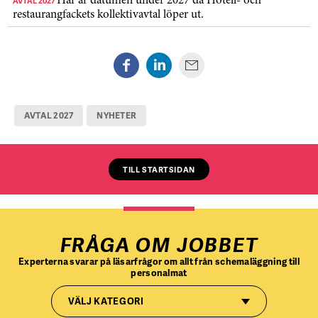
AVTAL 2027
Här är datumen under 2027 då Hotell- och
restaurangfackets kollektivavtal löper ut.
AVTAL 2027
NYHETER
TILL STARTSIDAN
FRÅGA OM JOBBET
Experterna svarar på läsarfrågor om allt från schemaläggning till
personalmat
VÄLJ KATEGORI