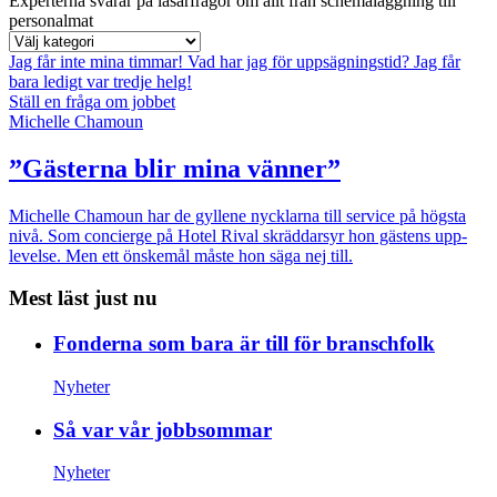
Experterna svarar på läsarfrågor om allt från schemaläggning till
personalmat
Jag får inte mina timmar!
Vad har jag för uppsägningstid?
Jag får
bara ledigt var tredje helg!
Ställ en fråga om jobbet
Michelle Chamoun
”Gästerna blir mina vänner”
Michelle Chamoun har de gyllene nycklarna till service på högsta
nivå. Som concierge på Hotel Rival skräddarsyr hon gästens upp­
levelse. Men ett önskemål måste hon säga nej till.
Mest läst just nu
Fonderna som bara är till för branschfolk
Nyheter
Så var vår jobbsommar
Nyheter