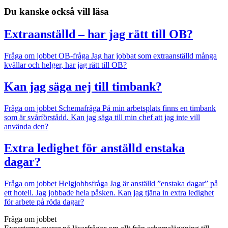
Du kanske också vill läsa
Extraanställd – har jag rätt till OB?
Fråga om jobbet
OB-fråga
Jag har jobbat som extraanställd många
kvällar och helger, har jag rätt till OB?
Kan jag säga nej till timbank?
Fråga om jobbet
Schemafråga
På min arbetsplats finns en timbank
som är svårförstådd. Kan jag säga till min chef att jag inte vill
använda den?
Extra ledighet för anställd enstaka
dagar?
Fråga om jobbet
Helgjobbsfråga
Jag är anställd ”enstaka dagar” på
ett hotell. Jag jobbade hela påsken. Kan jag tjäna in extra ledighet
för arbete på röda dagar?
Fråga om jobbet