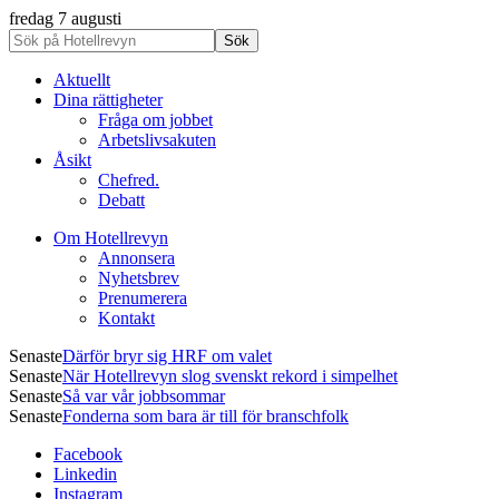
fredag 7 augusti
Aktuellt
Dina rättigheter
Fråga om jobbet
Arbetslivsakuten
Åsikt
Chefred.
Debatt
Om Hotellrevyn
Annonsera
Nyhetsbrev
Prenumerera
Kontakt
Senaste
Därför bryr sig HRF om valet
Senaste
När Hotellrevyn slog svenskt rekord i simpelhet
Senaste
Så var vår jobbsommar
Senaste
Fonderna som bara är till för branschfolk
Facebook
Linkedin
Instagram