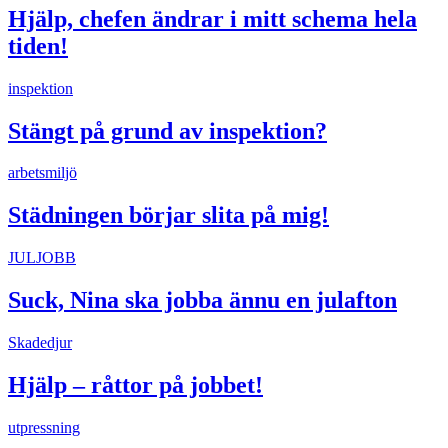
Hjälp, chefen ändrar i mitt schema hela
tiden!
inspektion
Stängt på grund av inspektion?
arbetsmiljö
Städningen börjar slita på mig!
JULJOBB
Suck, Nina ska jobba ännu en julafton
Skadedjur
Hjälp – råttor på jobbet!
utpressning