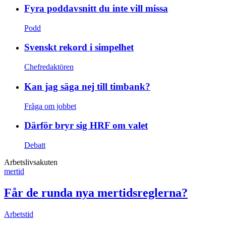
Fyra poddavsnitt du inte vill missa
Podd
Svenskt rekord i simpelhet
Chefredaktören
Kan jag säga nej till timbank?
Fråga om jobbet
Därför bryr sig HRF om valet
Debatt
Arbetslivsakuten
mertid
Får de runda nya mertidsreglerna?
Arbetstid