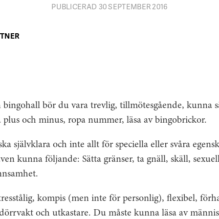
PUBLICERAD 30 SEPTEMBER 2016
STNER
 bingohall bör du vara trevlig, tillmötesgående, kunna s
a plus och minus, ropa nummer, läsa av bingobrickor.
a självklara och inte allt för speciella eller svåra egens
n kunna följande: Sätta gränser, ta gnäll, skäll, sexuella
nnsamhet.
resstålig, kompis (men inte för personlig), flexibel, för
 dörrvakt och utkastare. Du måste kunna läsa av människ