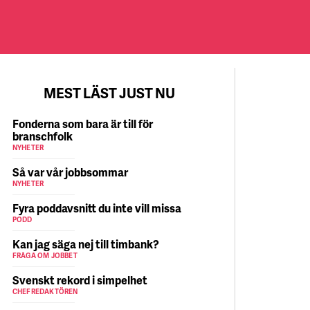
MEST LÄST JUST NU
Fonderna som bara är till för
branschfolk
NYHETER
Så var vår jobbsommar
NYHETER
Fyra poddavsnitt du inte vill missa
PODD
Kan jag säga nej till timbank?
FRÅGA OM JOBBET
Svenskt rekord i simpelhet
CHEFREDAKTÖREN