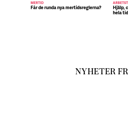
MERTID
ARBETST
Får de runda nya mertidsreglerna?
Hjälp, 
hela ti
NYHETER F