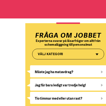
FRÅGA OM JOBBET
Experterna svarar på läsarfrågor om allt från
schemaläggning till personalmat
VÄLJ KATEGORI
Måste jag ha matavdrag?
Jag får bara ledigt var tredje helg!
Tio timmar med eller utan rast?