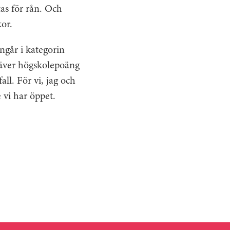
tas för rån. Och
or.
ngår i kategorin
räver högskolepoäng
all. För vi, jag och
 vi har öppet.