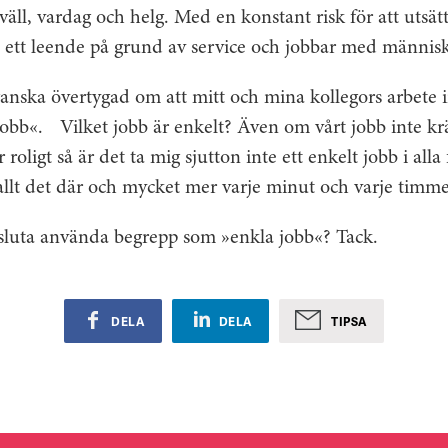
äll, vardag och helg. Med en konstant risk för att utsät
d ett leende på grund av service och jobbar med människ
ganska övertygad om att mitt och mina kollegors arbete i
 jobb«. Vilket jobb är enkelt? Även om vårt jobb inte k
roligt så är det ta mig sjutton inte ett enkelt jobb i alla f
allt det där och mycket mer varje minut och varje timme
a sluta använda begrepp som »enkla jobb«? Tack.
DELA
DELA
TIPSA