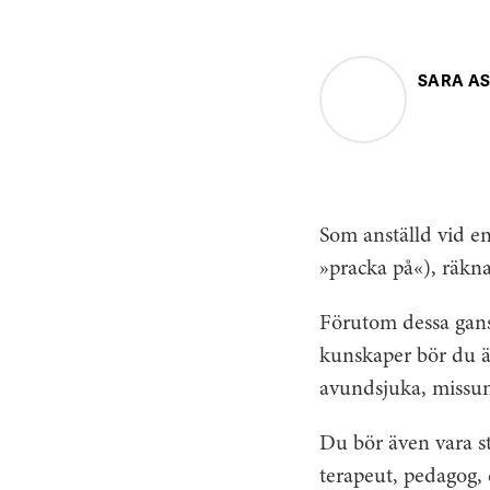
SARA A
Som anställd vid en
»pracka på«), räkn
Förutom dessa gansk
kunskaper bör du äve
avundsjuka, missu
Du bör även vara st
terapeut, pedagog,