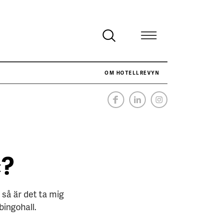
OM HOTELLREVYN
NÄR HOTELLREVYN SLOG SVENSKT REKORD I SIMPELHET
SENASTE
«?
 så är det ta mig
bingohall.