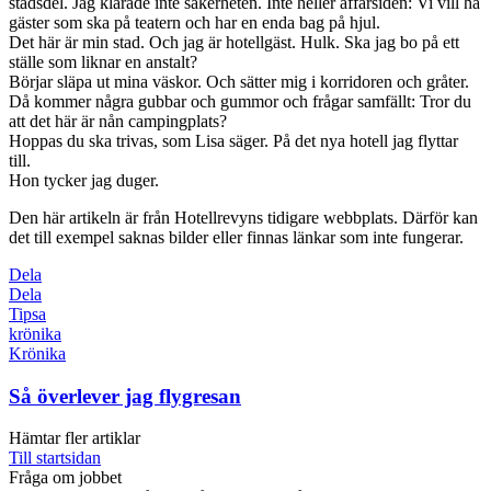
stadsdel. Jag klarade inte säkerheten. Inte heller affärsidén: Vi vill ha
gäster som ska på teatern och har en enda bag på hjul.
Det här är min stad. Och jag är hotellgäst. Hulk. Ska jag bo på ett
ställe som liknar en anstalt?
Börjar släpa ut mina väskor. Och sätter mig i korridoren och gråter.
Då kommer några gubbar och gummor och frågar samfällt: Tror du
att det här är nån campingplats?
Hoppas du ska trivas, som Lisa säger. På det nya hotell jag flyttar
till.
Hon tycker jag duger.
Den här artikeln är från Hotellrevyns tidigare webbplats. Därför kan
det till exempel saknas bilder eller finnas länkar som inte fungerar.
Dela
Dela
Tipsa
krönika
Krönika
Så överlever jag flygresan
Hämtar fler artiklar
Till startsidan
Fråga om jobbet