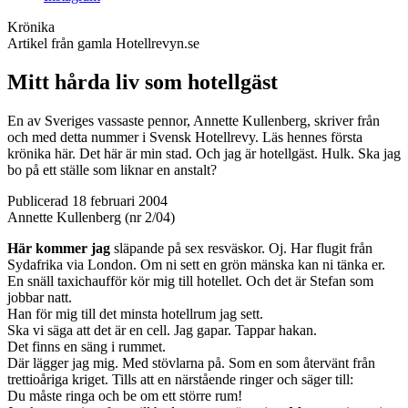
Krönika
Artikel från gamla Hotellrevyn.se
Mitt hårda liv som hotellgäst
En av Sveriges vassaste pennor, Annette Kullenberg, skriver från
och med detta nummer i Svensk Hotellrevy. Läs hennes första
krönika här. Det här är min stad. Och jag är hotellgäst. Hulk. Ska jag
bo på ett ställe som liknar en anstalt?
Publicerad 18 februari 2004
Annette Kullenberg (nr 2/04)
Här kommer jag
släpande på sex resväskor. Oj. Har flugit från
Sydafrika via London. Om ni sett en grön mänska kan ni tänka er.
En snäll taxichaufför kör mig till hotellet. Och det är Stefan som
jobbar natt.
Han för mig till det minsta hotellrum jag sett.
Ska vi säga att det är en cell. Jag gapar. Tappar hakan.
Det finns en säng i rummet.
Där lägger jag mig. Med stövlarna på. Som en som återvänt från
trettioåriga kriget. Tills att en närstående ringer och säger till:
Du måste ringa och be om ett större rum!