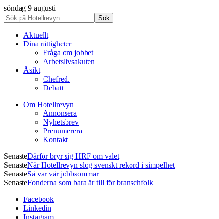
söndag 9 augusti
Aktuellt
Dina rättigheter
Fråga om jobbet
Arbetslivsakuten
Åsikt
Chefred.
Debatt
Om Hotellrevyn
Annonsera
Nyhetsbrev
Prenumerera
Kontakt
Senaste
Därför bryr sig HRF om valet
Senaste
När Hotellrevyn slog svenskt rekord i simpelhet
Senaste
Så var vår jobbsommar
Senaste
Fonderna som bara är till för branschfolk
Facebook
Linkedin
Instagram