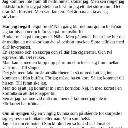
Jag kommer inte fram till badrummet, stönar jag. Men sen ringer jag
faktiskt och får tag på Stefan och så får jag ett litet större rum. Det
drar från fönstret. Men vad fanken. Det är bara att ta av sig
stövlarna.
Har jag begått
något brott? Nån gång blir det morgon och då?när
jag tar hissen ner och får syn på frukostbuffén.
Brukar ni äta på morgonen? Nähä. Men på hotell. Fattar inte hur det
är möjligt att mänskor kan äta så oerhört mycket. Stora tallrikar med
allt? leverpastej.
En espresso och en skorpa och så där åtta cigarretter. Och två
espresso till. Det räcker.
Man kan ta med en kopp upp på rummet och leta sig fram mellan
väskorna. Till sängen.
Det går, men faktum är att säkerheten är så utbredd att jag inte
kommer ut från buffén. För jag måste ha ett kort. Så jag kommer till
hissen. Till fyran ska jag.
Men tro ej att jag kommer in i min korridor. Nej, in med kortet i en
kortfälla så att det knäpper till.
Sen är jag framme vid mitt rum men då kommer jag inte in.
För kortet har tröttnat.
Om ni nyligen
såg en vinglig kvinna som på stående fot slurpade i
sig espresso och tittade efter nån. Vem som helst.
Jag talar om ett hotell i Stockholm i en så kallad fashionabel