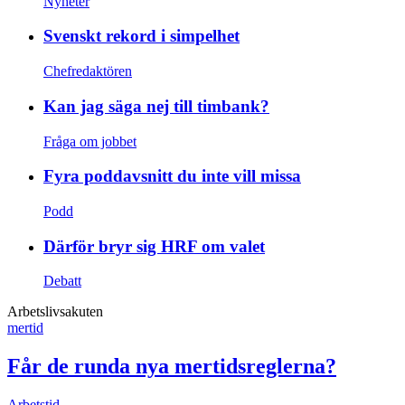
Nyheter
Svenskt rekord i simpelhet
Chefredaktören
Kan jag säga nej till timbank?
Fråga om jobbet
Fyra poddavsnitt du inte vill missa
Podd
Därför bryr sig HRF om valet
Debatt
Arbetslivsakuten
mertid
Får de runda nya mertidsreglerna?
Arbetstid