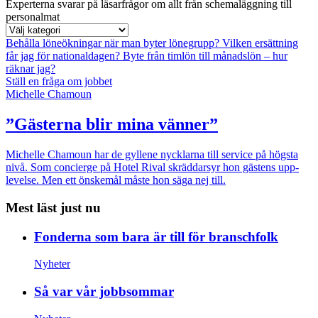
Experterna svarar på läsarfrågor om allt från schemaläggning till
personalmat
Behålla löneökningar när man byter lönegrupp?
Vilken ersättning
får jag för nationaldagen?
Byte från timlön till månadslön – hur
räknar jag?
Ställ en fråga om jobbet
Michelle Chamoun
”Gästerna blir mina vänner”
Michelle Chamoun har de gyllene nycklarna till service på högsta
nivå. Som concierge på Hotel Rival skräddarsyr hon gästens upp­
levelse. Men ett önskemål måste hon säga nej till.
Mest läst just nu
Fonderna som bara är till för branschfolk
Nyheter
Så var vår jobbsommar