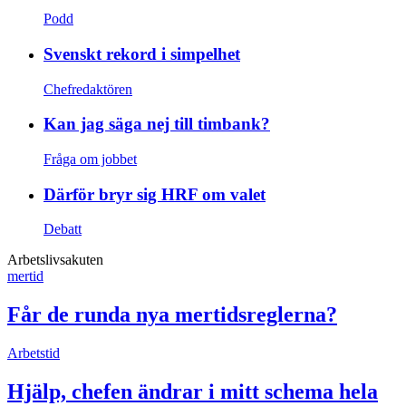
Podd
Svenskt rekord i simpelhet
Chefredaktören
Kan jag säga nej till timbank?
Fråga om jobbet
Därför bryr sig HRF om valet
Debatt
Arbetslivsakuten
mertid
Får de runda nya mertidsreglerna?
Arbetstid
Hjälp, chefen ändrar i mitt schema hela