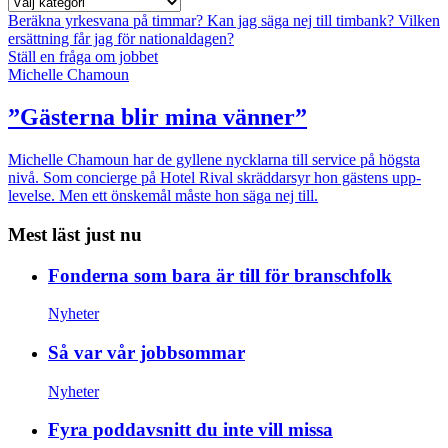
Beräkna yrkesvana på timmar?
Kan jag säga nej till timbank?
Vilken
ersättning får jag för nationaldagen?
Ställ en fråga om jobbet
Michelle Chamoun
”Gästerna blir mina vänner”
Michelle Chamoun har de gyllene nycklarna till service på högsta
nivå. Som concierge på Hotel Rival skräddarsyr hon gästens upp­
levelse. Men ett önskemål måste hon säga nej till.
Mest läst just nu
Fonderna som bara är till för branschfolk
Nyheter
Så var vår jobbsommar
Nyheter
Fyra poddavsnitt du inte vill missa