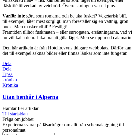
»maskerad mat« – fisk kamouflerad som fågel till exempel, eller
fläskfilé tillverkad av vetebröd. Överraskningen var ett plus.
Varför inte
göra som romarna och bejaka fusket? Vegetarisk biff,
till exempel, låter mest sorgligt: man föreställer sig en vattnig, grön
puck. Men maskeradbiff? Festligt!
Framtiden tillhör fuskmaten – eller surrogaten, ­ersättningarna, vad vi
nu vill kalla dem. Lika bra att gilla läget. Men se upp med calamarin.
Den här artikeln är från Hotellrevyns tidigare webbplats. Därför kan
det till exempel saknas bilder eller finnas länkar som inte fungerar.
Dela
Dela
Tipsa
krönika
Krönika
Utan benhår i Alperna
Hämtar fler artiklar
Till startsidan
Fråga om jobbet
Experterna svarar på läsarfrågor om allt från schemaläggning till
personalmat