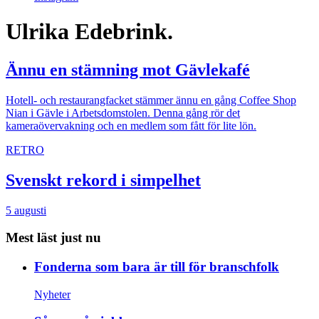
Ulrika Edebrink.
Ännu en stämning mot Gävlekafé
Hotell- och restaurangfacket stämmer ännu en gång Coffee Shop
Nian i Gävle i Arbetsdomstolen. Denna gång rör det
kameraövervakning och en medlem som fått för lite lön.
RETRO
Svenskt rekord i simpelhet
5 augusti
Mest läst just nu
Fonderna som bara är till för branschfolk
Nyheter