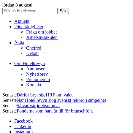
lördag 8 augusti
Aktuellt
Dina rättigheter
Fråga om jobbet
Arbetslivsakuten
Åsikt
Chefred.
Debatt
Om Hotellrevyn
Annonsera
Nyhetsbrev
Prenumerera
Kontakt
Senaste
Därför bryr sig HRF om valet
Senaste
När Hotellrevyn slog svenskt rekord i simpelhet
Senaste
Så var vår jobbsommar
Senaste
Fonderna som bara är till för branschfolk
Facebook
Linkedin
Instagram