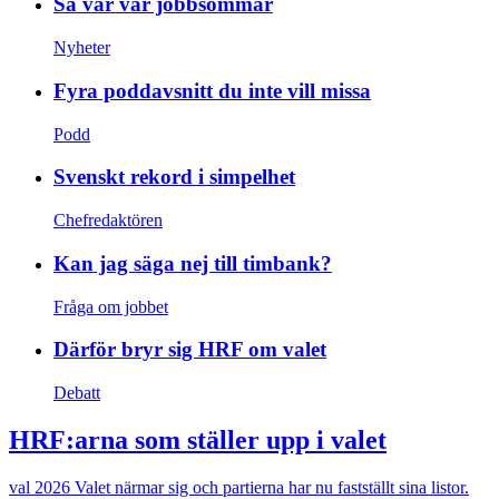
Så var vår jobbsommar
Nyheter
Fyra poddavsnitt du inte vill missa
Podd
Svenskt rekord i simpelhet
Chefredaktören
Kan jag säga nej till timbank?
Fråga om jobbet
Därför bryr sig HRF om valet
Debatt
HRF:arna som ställer upp i valet
val 2026
Valet närmar sig och partierna har nu fastställt sina listor.