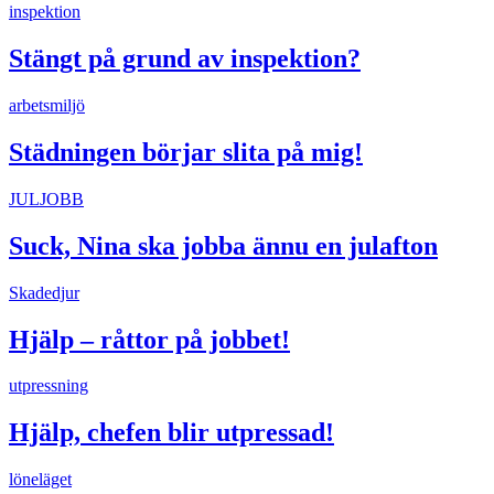
inspektion
Stängt på grund av inspektion?
arbetsmiljö
Städningen börjar slita på mig!
JULJOBB
Suck, Nina ska jobba ännu en julafton
Skadedjur
Hjälp – råttor på jobbet!
utpressning
Hjälp, chefen blir utpressad!
löneläget