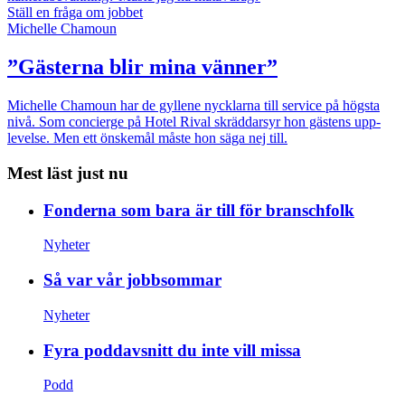
Ställ en fråga om jobbet
Michelle Chamoun
”Gästerna blir mina vänner”
Michelle Chamoun har de gyllene nycklarna till service på högsta
nivå. Som concierge på Hotel Rival skräddarsyr hon gästens upp­
levelse. Men ett önskemål måste hon säga nej till.
Mest läst just nu
Fonderna som bara är till för branschfolk
Nyheter
Så var vår jobbsommar
Nyheter
Fyra poddavsnitt du inte vill missa
Podd