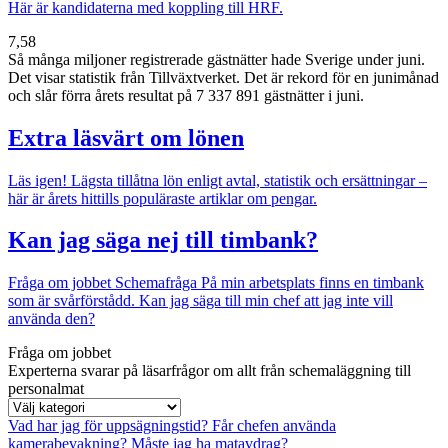
Här är kandidaterna med koppling till HRF.
7,58
Så många miljoner registrerade gästnätter hade Sverige under juni.
Det visar statistik från Tillväxtverket. Det är rekord för en junimånad
och slår förra årets resultat på 7 337 891 gästnätter i juni.
Extra läsvärt om lönen
Läs igen!
Lägsta tillåtna lön enligt avtal, statistik och ersättningar –
här är årets hittills populäraste artiklar om pengar.
Kan jag säga nej till timbank?
Fråga om jobbet
Schemafråga
På min arbetsplats finns en timbank
som är svårförstådd. Kan jag säga till min chef att jag inte vill
använda den?
Fråga om jobbet
Experterna svarar på läsarfrågor om allt från schemaläggning till
personalmat
Vad har jag för uppsägningstid?
Får chefen använda
kamerabevakning?
Måste jag ha matavdrag?